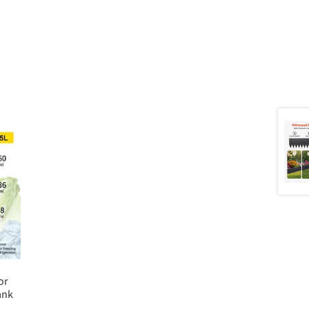
or
ank