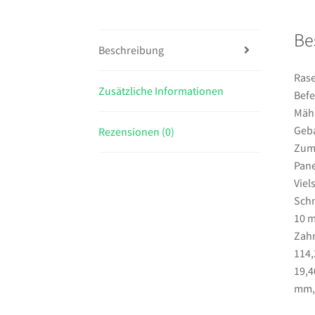
Be
Beschreibung
Rase
Zusätzliche Informationen
Befe
Mähk
Geba
Rezensionen (0)
Zum
Pane
Viel
Schn
10 m
Zahn
114,
19,4
mm,A