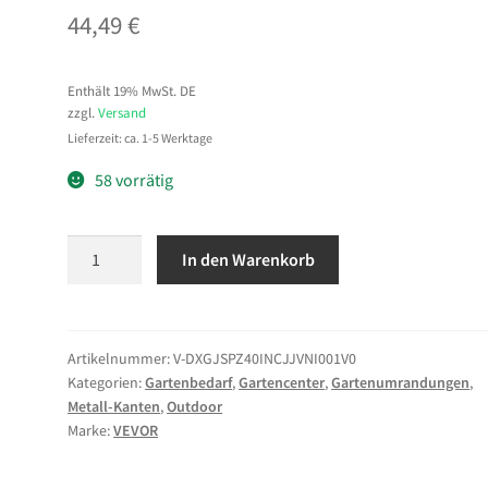
44,49
€
Enthält 19% MwSt. DE
zzgl.
Versand
Lieferzeit: ca. 1-5 Werktage
58 vorrätig
VEVOR
In den Warenkorb
Rasenkante,
10er-
Pack,
1016x114,3
Artikelnummer:
V-DXGJSPZ40INCJJVNI001V0
Kategorien:
Gartenbedarf
,
Gartencenter
,
Gartenumrandungen
,
mm,
Metall-Kanten
,
Outdoor
Beeteinfassung
Marke:
VEVOR
mit
11