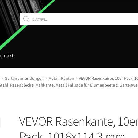
Products
search
ontakt
Gartenumrandungen
Metall-Kanten
VEVOR Rasenkante, 10er-Pack, 1
Stahl, Rasenbleche, Mähkante, Metall Palisade für Blumenbeete & Gartenwe
VEVOR Rasenkante, 10er
Pack, 1016×114,3 mm,