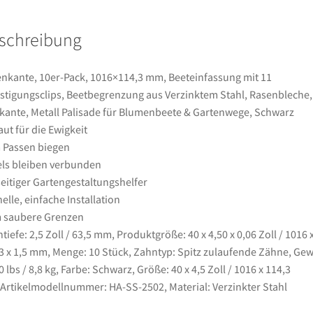
Befestigungsclips,
Beetbegrenzung
schreibung
aus
Verzinktem
Stahl,
nkante, 10er-Pack, 1016×114,3 mm, Beeteinfassung mit 11
Rasenbleche,
stigungsclips, Beetbegrenzung aus Verzinktem Stahl, Rasenbleche,
Mähkante,
ante, Metall Palisade für Blumenbeete & Gartenwege, Schwarz
Metall
ut für die Ewigkeit
Palisade
 Passen biegen
für
ls bleiben verbunden
Blumenbeete
seitiger Gartengestaltungshelfer
&
elle, einfache Installation
Gartenwege,
 saubere Grenzen
Schwarz
tiefe: 2,5 Zoll / 63,5 mm, Produktgröße: 40 x 4,50 x 0,06 Zoll / 1016 
Menge
3 x 1,5 mm, Menge: 10 Stück, Zahntyp: Spitz zulaufende Zähne, Gew
0 lbs / 8,8 kg, Farbe: Schwarz, Größe: 40 x 4,5 Zoll / 1016 x 114,3
rtikelmodellnummer: HA-SS-2502, Material: Verzinkter Stahl