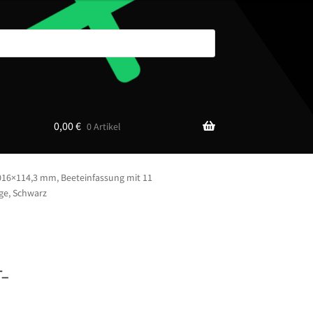
0,00
€
0 Artikel
016×114,3 mm, Beeteinfassung mit 11
ge, Schwarz
-