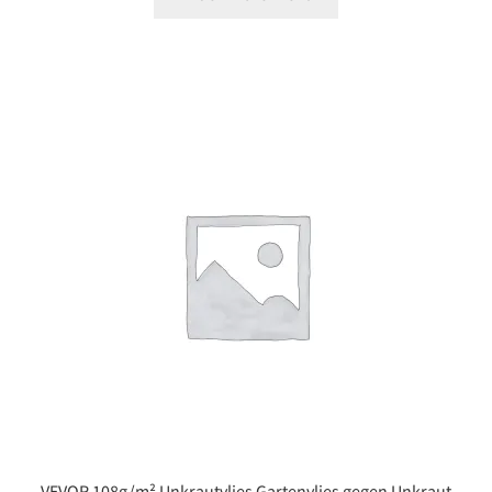
VEVOR 108g/m² Unkrautvlies Gartenvlies gegen Unkraut