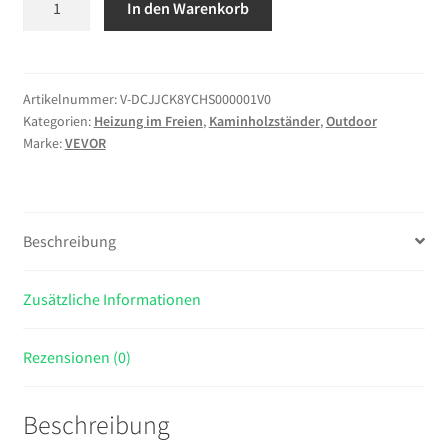
In den Warenkorb
Metall
Kaminholzregal
590
kg
Artikelnummer:
V-DCJJCK8YCHS000001V0
Kategorien:
Heizung im Freien
,
Kaminholzständer
,
Outdoor
Haltekapazität,
Marke:
VEVOR
Brennholzregal
244,5x36,2x122
cm,
Holzunterstand
Beschreibung
mit
PVC
Abdeckung,
Zusätzliche Informationen
Kaminholzhalter
Holzregal
Rezensionen (0)
für
Kaminholz
Beschreibung
Schwarz,
Stapelhilfe