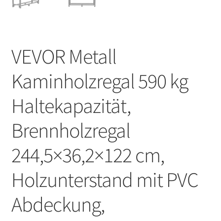
VEVOR Metall
Kaminholzregal 590 kg
Haltekapazität,
Brennholzregal
244,5×36,2×122 cm,
Holzunterstand mit PVC
Abdeckung,