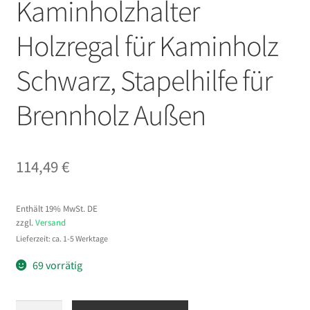
Kaminholzhalter
Holzregal für Kaminholz
Schwarz, Stapelhilfe für
Brennholz Außen
114,49
€
Enthält 19% MwSt. DE
zzgl.
Versand
Lieferzeit: ca. 1-5 Werktage
69 vorrätig
VEVOR