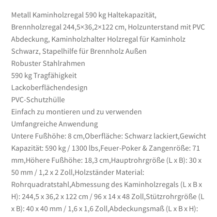
für
Metall Kaminholzregal 590 kg Haltekapazität,
Brennholz
Brennholzregal 244,5×36,2×122 cm, Holzunterstand mit PVC
Außen
Abdeckung, Kaminholzhalter Holzregal für Kaminholz
Menge
Schwarz, Stapelhilfe für Brennholz Außen
Robuster Stahlrahmen
590 kg Tragfähigkeit
Lackoberflächendesign
PVC-Schutzhülle
Einfach zu montieren und zu verwenden
Umfangreiche Anwendung
Untere Fußhöhe: 8 cm,Oberfläche: Schwarz lackiert,Gewicht
Kapazität: 590 kg / 1300 lbs,Feuer-Poker & Zangenröße: 71
mm,Höhere Fußhöhe: 18,3 cm,Hauptrohrgröße (L x B): 30 x
50 mm / 1,2 x 2 Zoll,Holzständer Material:
Rohrquadratstahl,Abmessung des Kaminholzregals (L x B x
H): 244,5 x 36,2 x 122 cm / 96 x 14 x 48 Zoll,Stützrohrgröße (L
x B): 40 x 40 mm / 1,6 x 1,6 Zoll,Abdeckungsmaß (L x B x H):