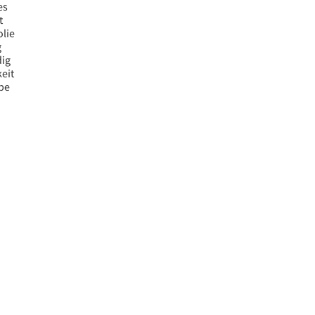
es
t
olie
g
dig
eit
be