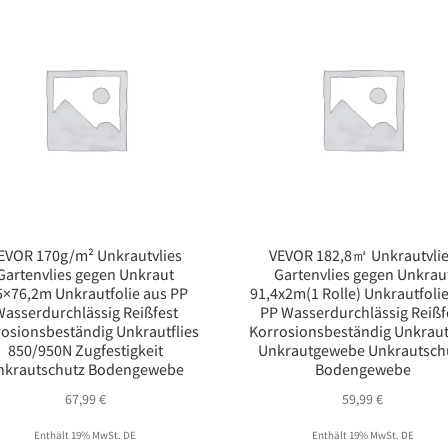
EVOR 170g/m² Unkrautvlies
VEVOR 182,8㎡ Unkrautvli
Gartenvlies gegen Unkraut
Gartenvlies gegen Unkrau
5×76,2m Unkrautfolie aus PP
91,4x2m(1 Rolle) Unkrautfoli
asserdurchlässig Reißfest
PP Wasserdurchlässig Reißf
osionsbeständig Unkrautflies
Korrosionsbeständig Unkraut
850/950N Zugfestigkeit
Unkrautgewebe Unkrautsch
nkrautschutz Bodengewebe
Bodengewebe
67,99
€
59,99
€
Enthält 19% MwSt. DE
Enthält 19% MwSt. DE