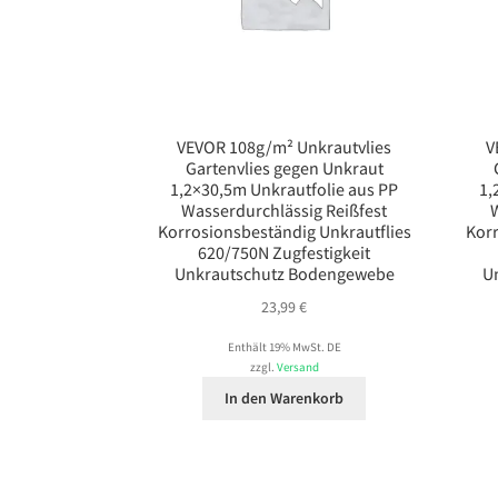
VEVOR 108g/m² Unkrautvlies
V
Gartenvlies gegen Unkraut
1,2×30,5m Unkrautfolie aus PP
1,
Wasserdurchlässig Reißfest
W
Korrosionsbeständig Unkrautflies
Korr
620/750N Zugfestigkeit
Unkrautschutz Bodengewebe
U
23,99
€
Enthält 19% MwSt. DE
zzgl.
Versand
In den Warenkorb