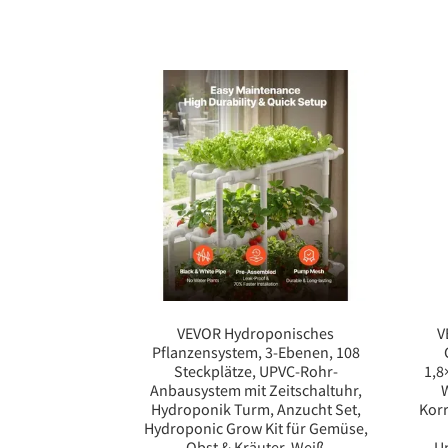
VEVOR Hydroponisches
V
Pflanzensystem, 3-Ebenen, 108
Steckplätze, UPVC-Rohr-
1,8
Anbausystem mit Zeitschaltuhr,
W
Hydroponik Turm, Anzucht Set,
Korr
Hydroponic Grow Kit für Gemüse,
Obst & Kräuter, Weiß
U