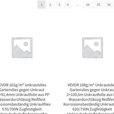
1
2
3
4
…
34
35
36
EVOR 102g/m² Unkrautvlies
VEVOR 108g/m² Unkrautvli
Gartenvlies gegen Unkraut
Gartenvlies gegen Unkrau
×91,4mm Unkrautfolie aus PP
2×100,6m Unkrautfolie aus
asserdurchlässig Reißfest
Wasserdurchlässig Reißfe
osionsbeständig Unkrautflies
Korrosionsbeständig Unkraut
570/700N Zugfestigkeit
620/750N Zugfestigkeit
nkrautschutz Bodengewebe
Unkrautschutz Bodengewe