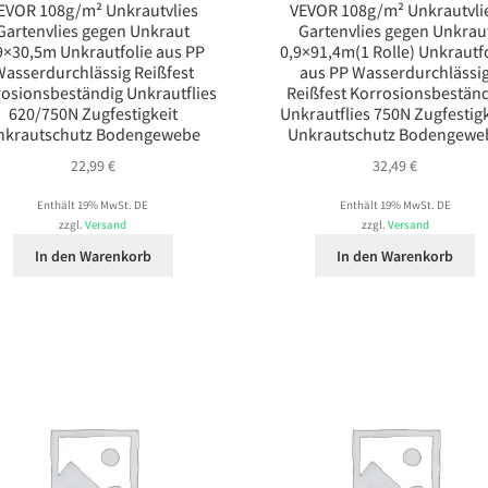
EVOR 108g/m² Unkrautvlies
VEVOR 108g/m² Unkrautvli
Gartenvlies gegen Unkraut
Gartenvlies gegen Unkrau
9×30,5m Unkrautfolie aus PP
0,9×91,4m(1 Rolle) Unkrautf
asserdurchlässig Reißfest
aus PP Wasserdurchlässi
osionsbeständig Unkrautflies
Reißfest Korrosionsbestän
620/750N Zugfestigkeit
Unkrautflies 750N Zugfestigk
nkrautschutz Bodengewebe
Unkrautschutz Bodengewe
22,99
€
32,49
€
Enthält 19% MwSt. DE
Enthält 19% MwSt. DE
zzgl.
Versand
zzgl.
Versand
In den Warenkorb
In den Warenkorb