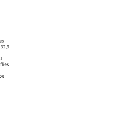
es
 32,9
st
flies
be