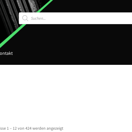
Products
search
ontakt
sse 1 – 12 von 424 werden angezeigt