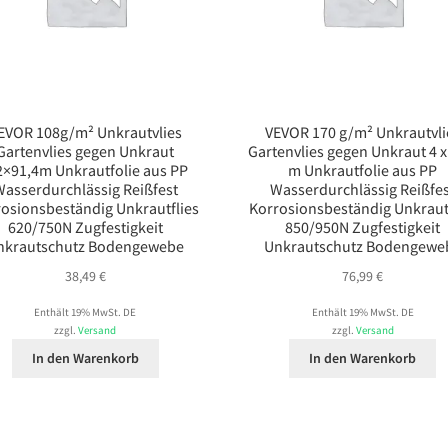
EVOR 108g/m² Unkrautvlies
VEVOR 170 g/m² Unkrautvli
Gartenvlies gegen Unkraut
Gartenvlies gegen Unkraut 4 x
2×91,4m Unkrautfolie aus PP
m Unkrautfolie aus PP
asserdurchlässig Reißfest
Wasserdurchlässig Reißfe
osionsbeständig Unkrautflies
Korrosionsbeständig Unkraut
620/750N Zugfestigkeit
850/950N Zugfestigkeit
nkrautschutz Bodengewebe
Unkrautschutz Bodengewe
38,49
€
76,99
€
Enthält 19% MwSt. DE
Enthält 19% MwSt. DE
zzgl.
Versand
zzgl.
Versand
In den Warenkorb
In den Warenkorb