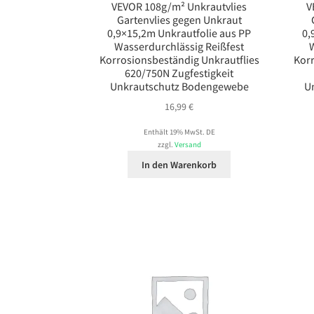
VEVOR 108g/m² Unkrautvlies
V
Gartenvlies gegen Unkraut
0,9×15,2m Unkrautfolie aus PP
0,
Wasserdurchlässig Reißfest
W
Korrosionsbeständig Unkrautflies
Korr
620/750N Zugfestigkeit
Unkrautschutz Bodengewebe
U
16,99
€
Enthält 19% MwSt. DE
zzgl.
Versand
In den Warenkorb