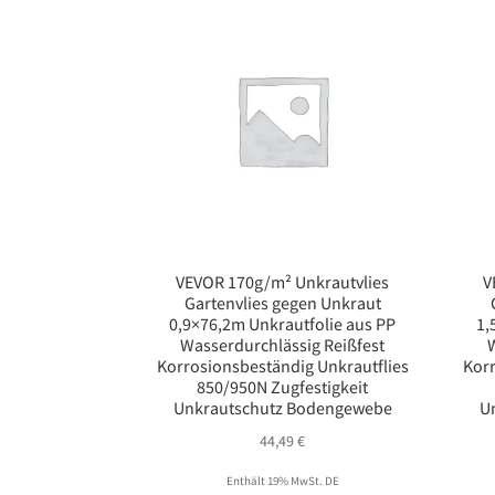
VEVOR 170g/m² Unkrautvlies
V
Gartenvlies gegen Unkraut
0,9×76,2m Unkrautfolie aus PP
1,
Wasserdurchlässig Reißfest
W
Korrosionsbeständig Unkrautflies
Korr
850/950N Zugfestigkeit
Unkrautschutz Bodengewebe
U
44,49
€
Enthält 19% MwSt. DE