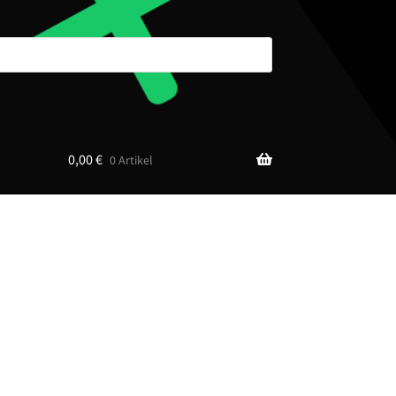
0,00
€
0 Artikel