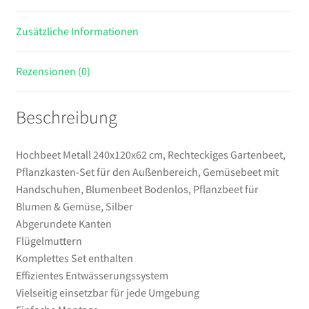
Gemüsebeet
Zusätzliche Informationen
mit
Handschuhen,
Blumenbeet
Rezensionen (0)
Bodenlos,
Pflanzbeet
Beschreibung
für
Blumen
&
Hochbeet Metall 240x120x62 cm, Rechteckiges Gartenbeet,
Gemüse,
Pflanzkasten-Set für den Außenbereich, Gemüsebeet mit
Silber
Handschuhen, Blumenbeet Bodenlos, Pflanzbeet für
Menge
Blumen & Gemüse, Silber
Abgerundete Kanten
Flügelmuttern
Komplettes Set enthalten
Effizientes Entwässerungssystem
Vielseitig einsetzbar für jede Umgebung