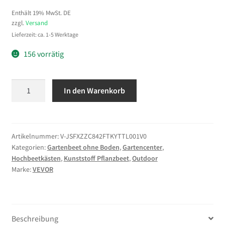
Enthält 19% MwSt. DE
zzgl.
Versand
Lieferzeit: ca. 1-5 Werktage
156 vorrätig
VEVOR
In den Warenkorb
Hochbeet
Metall
240x120x62
cm,
Artikelnummer:
V-JSFXZZC842FTKYTTL001V0
Kategorien:
Gartenbeet ohne Boden
,
Gartencenter
,
Rechteckiges
Hochbeetkästen
,
Kunststoff Pflanzbeet
,
Outdoor
Gartenbeet,
Marke:
VEVOR
Pflanzkasten-
Set
für
den
Beschreibung
Außenbereich,