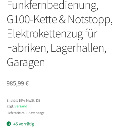
Funkfernbedienung,
G100-Kette & Notstopp,
Elektrokettenzug für
Fabriken, Lagerhallen,
Garagen
985,99
€
Enthält 19% MwSt. DE
zzgl.
Versand
Lieferzeit: ca. 1-5 Werktage
45 vorrätig