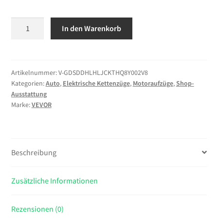
VEVOR
In den Warenkorb
Elektrischer
Kettenzug
2000
kg,
Artikelnummer:
V-GDSDDHLHLJCKTHQ8Y002V8
Kategorien:
Auto
,
Elektrische Kettenzüge
,
Motoraufzüge
,
Shop-
6
Ausstattung
m
Marke:
VEVOR
Hubhöhe,
Dreiphasig-
Brückenkran
mit
Beschreibung
100
m
Zusätzliche Informationen
Funkfernbedienung,
G100-
Kette
Rezensionen (0)
&