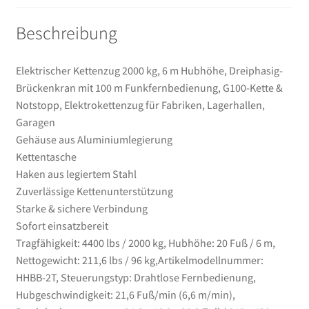
Notstopp,
Beschreibung
Elektrokettenzug
für
Fabriken,
Elektrischer Kettenzug 2000 kg, 6 m Hubhöhe, Dreiphasig-
Lagerhallen,
Brückenkran mit 100 m Funkfernbedienung, G100-Kette &
Garagen
Notstopp, Elektrokettenzug für Fabriken, Lagerhallen,
Menge
Garagen
Gehäuse aus Aluminiumlegierung
Kettentasche
Haken aus legiertem Stahl
Zuverlässige Kettenunterstützung
Starke & sichere Verbindung
Sofort einsatzbereit
Tragfähigkeit: 4400 lbs / 2000 kg, Hubhöhe: 20 Fuß / 6 m,
Nettogewicht: 211,6 lbs / 96 kg,Artikelmodellnummer:
HHBB-2T, Steuerungstyp: Drahtlose Fernbedienung,
Hubgeschwindigkeit: 21,6 Fuß/min (6,6 m/min),