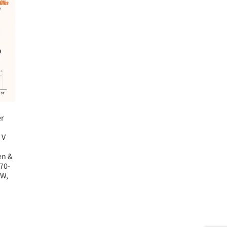
er
 V
en &
70-
KW,