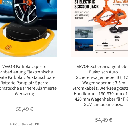
VEVOR Parkplatzsperre
VEVOR Scherenwagenheb
ernbedienung Elektronische
Elektrisch Auto
vate Parkplatz Austauschbare
Scherenwagenheber 3 t, 12
Batterie Parkplatz Sperre
Wagenheber mit 3,5 m
omatische Barriere Alarmierte
Stromkabel & Werkzeugkast
Werkzeug
Handkurbel, 130-370 mm / 1
420 mm Wagenheber für P
SUV, Limousine usw.
59,49
€
54,49
€
Enthält 19% MwSt. DE