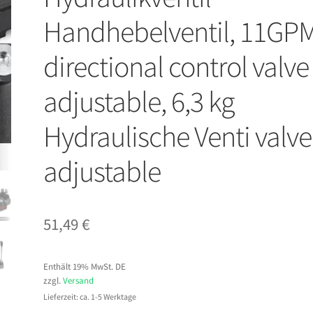
Handhebelventil, 11GP
directional control valve
adjustable, 6,3 kg
Hydraulische Venti valve
adjustable
51,49
€
Enthält 19% MwSt. DE
zzgl.
Versand
Lieferzeit: ca. 1-5 Werktage