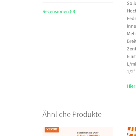
Soli
Hoch
Rezensionen (0)
Fede
Inne
Mehr
Bre
Zent
Eins
L/mi
1/2″
Hier
Ähnliche Produkte