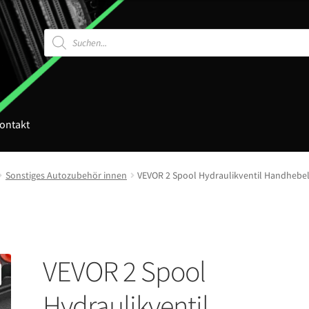
Products
search
ontakt
Sonstiges Autozubehör innen
VEVOR 2 Spool Hydraulikventil Handhebelv
VEVOR 2 Spool
Hydraulikventil