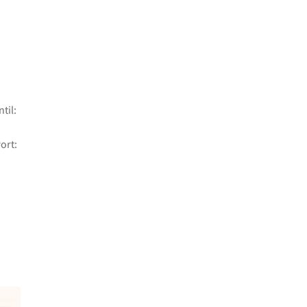
til:
ort: