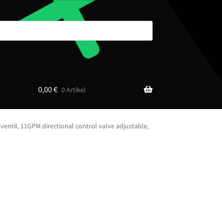
0,00
€
0 Artikel
entil, 11GPM directional control valve adjustable,