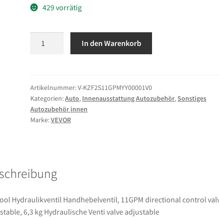
429 vorrätig
VEVOR
In den Warenkorb
2
Spool
Hydraulikventil
Handhebelventil,
Artikelnummer:
V-KZF2S11GPMYY00001V0
Kategorien:
Auto
,
Innenausstattung Autozubehör
,
Sonstiges
11GPM
Autozubehör innen
directional
Marke:
VEVOR
control
valve
adjustable,
6,3
schreibung
kg
Hydraulische
Venti
ool Hydraulikventil Handhebelventil, 11GPM directional control val
valve
stable, 6,3 kg Hydraulische Venti valve adjustable