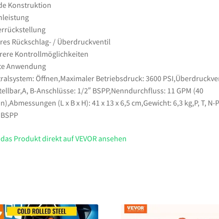
adjustable
de Konstruktion
Menge
leistung
rrückstellung
res Rückschlag- / Überdruckventil
ere Kontrollmöglichkeiten
ite Anwendung
ralsystem: Öffnen,Maximaler Betriebsdruck: 3600 PSI,Überdruckven
tellbar,A, B-Anschlüsse: 1/2″ BSPP,Nenndurchfluss: 11 GPM (40
n),Abmessungen (L x B x H): 41 x 13 x 6,5 cm,Gewicht: 6,3 kg,P, T, N-P
 BSPP
 das Produkt direkt auf VEVOR ansehen