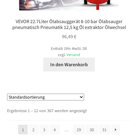
VEVOR 22.7Liter Ölabsauggerät 8-10 bar Ölabsauger
pneumatisch Pneumatik 12,5 kg Öl extraktor Ölwechsel
96,49
€
Enthält 19% MwSt. DE
zzgl.
Versand
In den Warenkorb
Ergebnisse 1 – 12 von 367 werden angezeigt
1
2
3
4
…
29
30
31