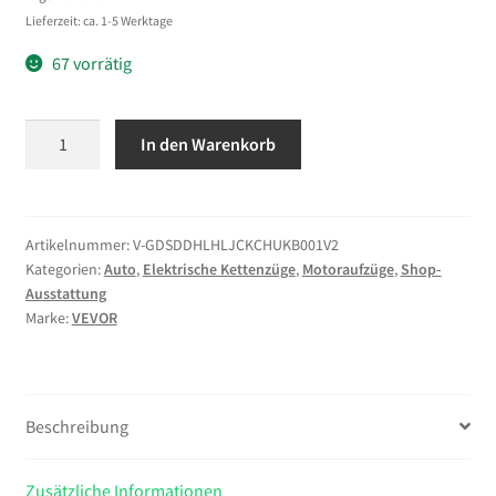
Lieferzeit: ca. 1-5 Werktage
67 vorrätig
VEVOR
In den Warenkorb
Elektrischer
Kettenzug
500
kg,
Artikelnummer:
V-GDSDDHLHLJCKCHUKB001V2
Kategorien:
Auto
,
Elektrische Kettenzüge
,
Motoraufzüge
,
Shop-
6
Ausstattung
m
Marke:
VEVOR
Hubhöhe,
230
V
Einphasen-
Beschreibung
Brückenkran
mit
Zusätzliche Informationen
100