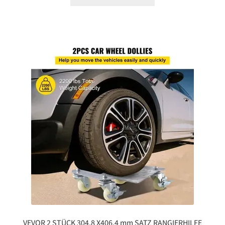
VEVOR 2 STÜCK 304,8 X406,4 mm SATZ RANGIERHILFE