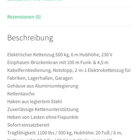
m
Funk-
Rezensionen (0)
&
4,5
Beschreibung
m
Kabelfernbedienung,
Notstopp,
Elektrischer Kettenzug 500 kg, 6 m Hubhöhe, 230 V
2-
Einphasen-Brückenkran mit 100 m Funk- & 4,5 m
in-
Kabelfernbedienung, Notstopp, 2-in-1 Elektrokettenzug für
1
Fabriken, Lagerhallen, Garagen
Elektrokettenzug
Gehäuse aus Aluminiumlegierung
für
Kettentasche
Fabriken,
Haken aus legiertem Stahl
Lagerhallen,
Zuverlässige Kettenunterstützung
Garagen
Heben von Lasten ohne Fixpunkte
Menge
Sofort einsatzbereit
Tragfähigkeit: 1100 lbs / 500 kg, Hubhöhe: 20 Fuß / 6 m,