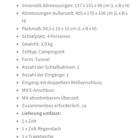
Innenzelt-Abmessungen: 137 x 151 x 98 cm (L x B x H)
Abmessungen Außenzelt: 405 x 170 x 106 cm (L x B x
H)
Packmaß: 54,5 x 15 x 15 cm (L x B x H)
Schlafplatz: 4 Personen
Gewicht: 3,9 kg
Zelttyp: Campingzelt
Form: Tunnel
Anzahl der Schlafkabinen: 1
Anzahl der Eingänge: 1
Eingang mit doppeltem Reißverschluss
Mit E-Anschluss
Mit abnehmbarem Überzelt
Zusammenbau erforderlich: Ja
Lieferung umfasst:
1 x Zelt
1 x Zelt-Regendach
1 x Tragetasche