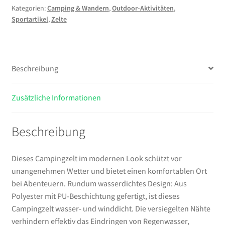
Kategorien:
Camping & Wandern
,
Outdoor-Aktivitäten
,
Wasserdicht
Sportartikel
,
Zelte
Menge
Beschreibung
Zusätzliche Informationen
Beschreibung
Dieses Campingzelt im modernen Look schützt vor
unangenehmen Wetter und bietet einen komfortablen Ort
bei Abenteuern. Rundum wasserdichtes Design: Aus
Polyester mit PU-Beschichtung gefertigt, ist dieses
Campingzelt wasser- und winddicht. Die versiegelten Nähte
verhindern effektiv das Eindringen von Regenwasser,