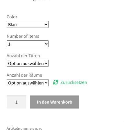
Color
Number of items
Anzahl der Türen
Anzahl der Räume
Zurücksetzen
vidaXL
In den Warenkorb
Tunnelzelt
4
Personen
Orange
Artikelnummer:
n. v.