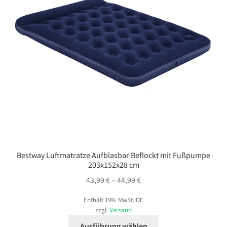
der
Produktseite
gewählt
werden
Bestway Luftmatratze Aufblasbar Beflockt mit Fußpumpe
203x152x28 cm
Preisspanne:
43,99
€
–
44,99
€
43,99 €
Enthält 19% MwSt. DE
bis
zzgl.
Versand
44,99 €
Dieses
Ausführung wählen