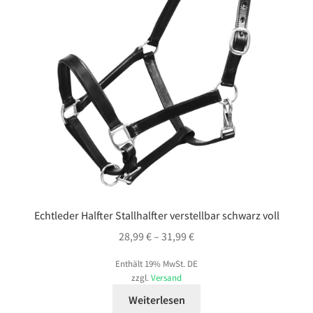
Echtleder Halfter Stallhalfter verstellbar schwarz voll
Preisspanne:
28,99
€
–
31,99
€
28,99 €
Enthält 19% MwSt. DE
bis
zzgl.
Versand
31,99 €
Weiterlesen