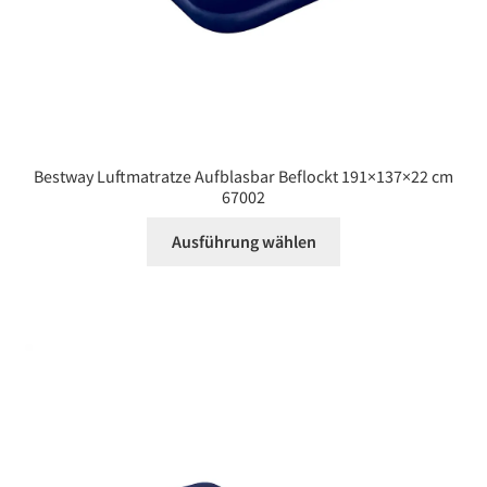
Bestway Luftmatratze Aufblasbar Beflockt 191×137×22 cm
67002
Dieses
Ausführung wählen
Produkt
weist
mehrere
Varianten
auf.
Die
Optionen
können
auf