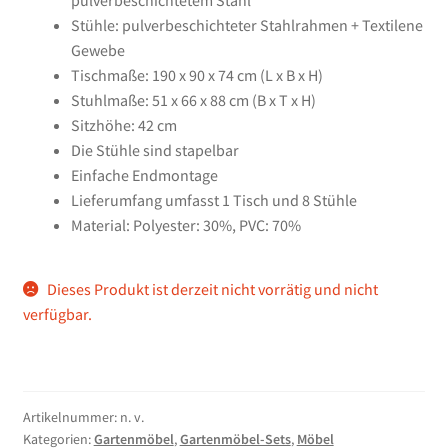
pulverbeschichtetem Stahl
Stühle: pulverbeschichteter Stahlrahmen + Textilene
Gewebe
Tischmaße: 190 x 90 x 74 cm (L x B x H)
Stuhlmaße: 51 x 66 x 88 cm (B x T x H)
Sitzhöhe: 42 cm
Die Stühle sind stapelbar
Einfache Endmontage
Lieferumfang umfasst 1 Tisch und 8 Stühle
Material: Polyester: 30%, PVC: 70%
Dieses Produkt ist derzeit nicht vorrätig und nicht
verfügbar.
Artikelnummer:
n. v.
Kategorien:
Gartenmöbel
,
Gartenmöbel-Sets
,
Möbel