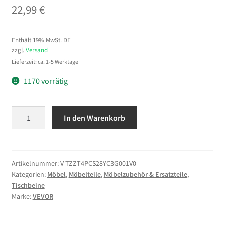
22,99
€
Enthält 19% MwSt. DE
zzgl.
Versand
Lieferzeit: ca. 1-5 Werktage
1170 vorrätig
VEVOR
In den Warenkorb
Haarnadelbeine
Tischbeine
Tischgestell
Metall
Artikelnummer:
V-TZZT4PCS28YC3G001V0
Kategorien:
Möbel
,
Möbelteile
,
Möbelzubehör & Ersatzteile
,
28
Tischbeine
Zoll
Marke:
VEVOR
71,1
cm