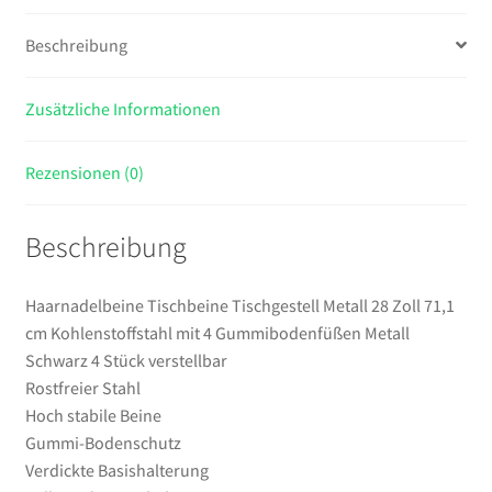
Kohlenstoffstahl
mit
Beschreibung
4
Gummibodenfüßen
Zusätzliche Informationen
Metall
Schwarz
4
Rezensionen (0)
Stück
verstellbar
Beschreibung
Menge
Haarnadelbeine Tischbeine Tischgestell Metall 28 Zoll 71,1
cm Kohlenstoffstahl mit 4 Gummibodenfüßen Metall
Schwarz 4 Stück verstellbar
Rostfreier Stahl
Hoch stabile Beine
Gummi-Bodenschutz
Verdickte Basishalterung