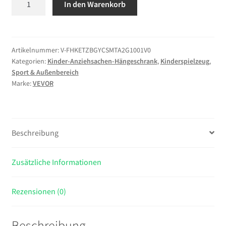
In den Warenkorb
Kinderkleiderschrank
98,5x40x106
cm,
Kindergarderobe
Artikelnummer:
V-FHKETZBGYCSMTA2G1001V0
Kategorien:
Kinder-Anziehsachen-Hängeschrank
,
Kinderspielzeug
,
mit
Sport & Außenbereich
Spiegel
Marke:
VEVOR
Kleiderstange
Ablagen,
Verkleidungsschrank
mit
Beschreibung
2
Stoffschubladen
Zusätzliche Informationen
für
Mädchen,
Kinderschrank
Rezensionen (0)
für
Kostüme
Beschreibung
Schlafzimmer,