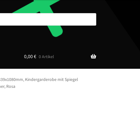
0,00
€
0 Artikel
339x1080mm, Kindergarderobe mit Spiegel
er, Rosa