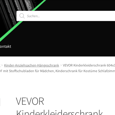
Products
search
ontakt
g
Kinder-Anziehsachen-Hängeschrank
VEVOR Kinderkleiderschrank 604x
DF mit Stoffschubladen für Mädchen, Kinderschrank für Kostüme Schlafzimm
VEVOR
Kinderkleiderschrank