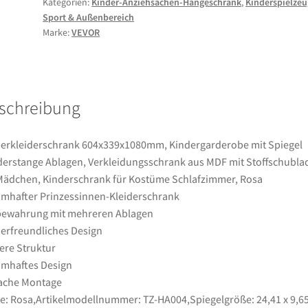
Kategorien:
Kinder-Anziehsachen-Hängeschrank
,
Kinderspielzeu
Spiegel
Sport & Außenbereich
Kleiderstange
Marke:
VEVOR
Ablagen,
Verkleidungsschrank
aus
MDF
schreibung
mit
Stoffschubladen
für
erkleiderschrank 604x339x1080mm, Kindergarderobe mit Spiegel
Mädchen,
derstange Ablagen, Verkleidungsschrank aus MDF mit Stoffschubla
Kinderschrank
Mädchen, Kinderschrank für Kostüme Schlafzimmer, Rosa
für
mhafter Prinzessinnen-Kleiderschrank
Kostüme
bewahrung mit mehreren Ablagen
Schlafzimmer,
erfreundliches Design
Rosa
ere Struktur
Menge
mhaftes Design
ache Montage
e: Rosa,Artikelmodellnummer: TZ-HA004,Spiegelgröße: 24,41 x 9,6