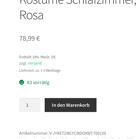
Rosa
78,99
€
Enthält 19% MwSt. DE
zzgl.
Versand
Lieferzeit: ca. 1-5 Werktage
83 vorrätig
VEVOR
In den Warenkorb
Kinderkleiderschrank
604x339x1080mm,
Kindergarderobe
mit
Artikelnummer:
V-JYKETZBGYCMDOXWT7001V0