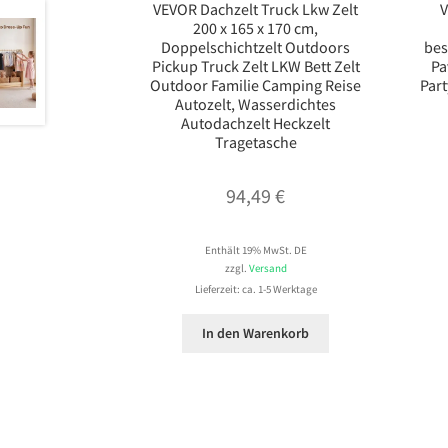
VEVOR Dachzelt Truck Lkw Zelt
V
200 x 165 x 170 cm,
Doppelschichtzelt Outdoors
bes
Pickup Truck Zelt LKW Bett Zelt
Pa
Outdoor Familie Camping Reise
Part
Autozelt, Wasserdichtes
Autodachzelt Heckzelt
Tragetasche
94,49
€
Enthält 19% MwSt. DE
zzgl.
Versand
Lieferzeit: ca. 1-5 Werktage
In den Warenkorb