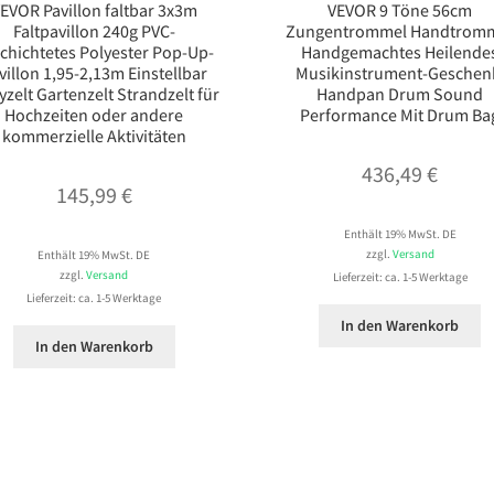
EVOR Pavillon faltbar 3x3m
VEVOR 9 Töne 56cm
Faltpavillon 240g PVC-
Zungentrommel Handtrom
chichtetes Polyester Pop-Up-
Handgemachtes Heilende
villon 1,95-2,13m Einstellbar
Musikinstrument-Geschen
yzelt Gartenzelt Strandzelt für
Handpan Drum Sound
Hochzeiten oder andere
Performance Mit Drum Ba
kommerzielle Aktivitäten
436,49
€
145,99
€
Enthält 19% MwSt. DE
zzgl.
Versand
Enthält 19% MwSt. DE
zzgl.
Versand
Lieferzeit: ca. 1-5 Werktage
Lieferzeit: ca. 1-5 Werktage
In den Warenkorb
In den Warenkorb