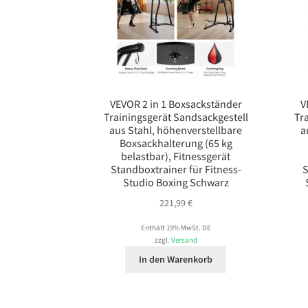
VEVOR 2 in 1 Boxsackständer
V
Trainingsgerät Sandsackgestell
Tr
aus Stahl, höhenverstellbare
a
Boxsackhalterung (65 kg
belastbar), Fitnessgerät
Standboxtrainer für Fitness-
S
Studio Boxing Schwarz
221,99
€
Enthält 19% MwSt. DE
zzgl.
Versand
In den Warenkorb