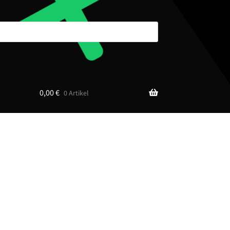
0,00
€
0 Artikel