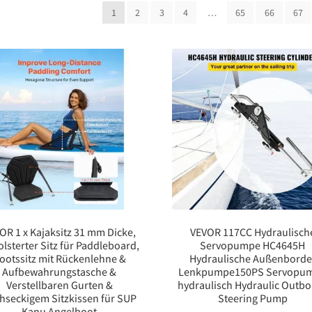
1
2
3
4
…
65
66
67
OR 1 x Kajaksitz 31 mm Dicke,
VEVOR 117CC Hydraulisch
lsterter Sitz für Paddleboard,
Servopumpe HC4645H
ootssitz mit Rückenlehne &
Hydraulische Außenborde
Aufbewahrungstasche &
Lenkpumpe150PS Servopu
Verstellbaren Gurten &
hydraulisch Hydraulic Outb
hseckigem Sitzkissen für SUP
Steering Pump
Kanu Angelboot