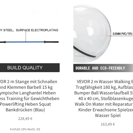
OR 2 m Stange mit Schnallen
VEVOR 2 m Wasser Walking B
und Klemmen Barbell 15 kg
Tragfähigkeit 180 kg, Aufbla
ympische Langhantel Heben
Bumper Ball Wasserlaufball 5
ess Training für Gewichtheben
40 x 40 cm, Stoßblasenkuge
Powerlifting Heben Squat
Walk On Water mit Reparatur
Bankdrücken (Blau)
Kinder Erwachsene Spielze
Wasser Spiel
228,49
€
163,49
€
Enthält 19% MwSt. DE