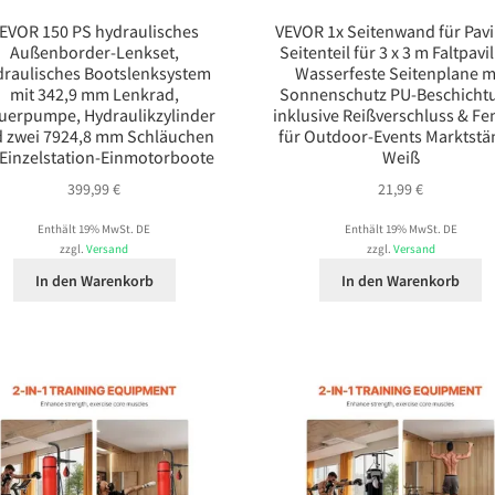
EVOR 150 PS hydraulisches
VEVOR 1x Seitenwand für Pavi
Außenborder-Lenkset,
Seitenteil für 3 x 3 m Faltpavi
draulisches Bootslenksystem
Wasserfeste Seitenplane m
mit 342,9 mm Lenkrad,
Sonnenschutz PU-Beschicht
uerpumpe, Hydraulikzylinder
inklusive Reißverschluss & Fe
 zwei 7924,8 mm Schläuchen
für Outdoor-Events Marktstä
 Einzelstation-Einmotorboote
Weiß
399,99
€
21,99
€
Enthält 19% MwSt. DE
Enthält 19% MwSt. DE
zzgl.
Versand
zzgl.
Versand
In den Warenkorb
In den Warenkorb