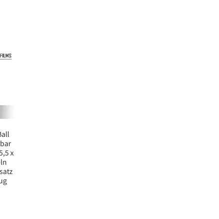
all
sbar
5,5 x
ln
satz
ug