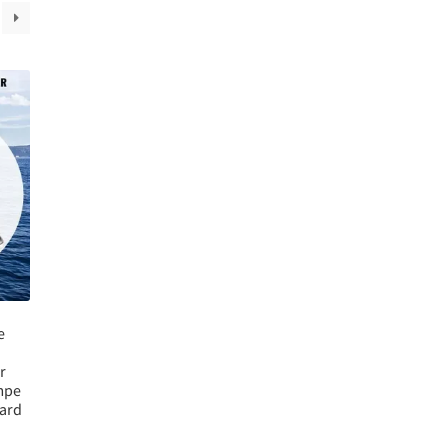
e
r
mpe
oard