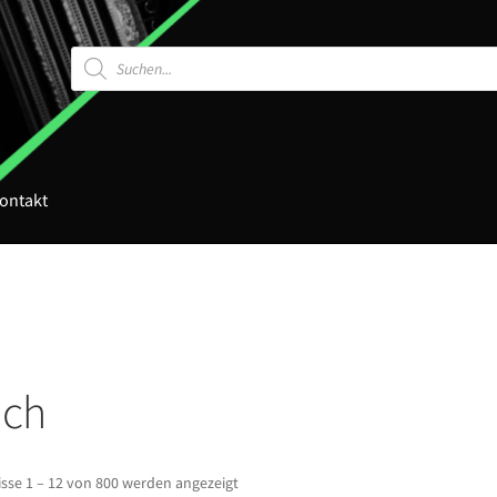
Products
search
ontakt
ich
sse 1 – 12 von 800 werden angezeigt