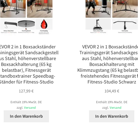
EVOR 2 in 1 Boxsackständer
VEVOR 2 in 1 Boxsackständ
ainingsgerät Sandsackgestell
Trainingsgerät Sandsackgest
us Stahl, höhenverstellbare
aus Stahl, höhenverstellba
Boxsackhalterung (65 kg
Boxsackhalterung mit
belastbar), Fitnessgerät
Klimmzugstang (65 kg belastb
tandboxtrainer Speedbag-
freistehendes Fitnessgerät 
Ständer für Fitness-Studio
Fitness-Studio Schwarz
127,99
€
104,49
€
Enthält 19% MwSt. DE
Enthält 19% MwSt. DE
zzgl.
Versand
zzgl.
Versand
In den Warenkorb
In den Warenkorb