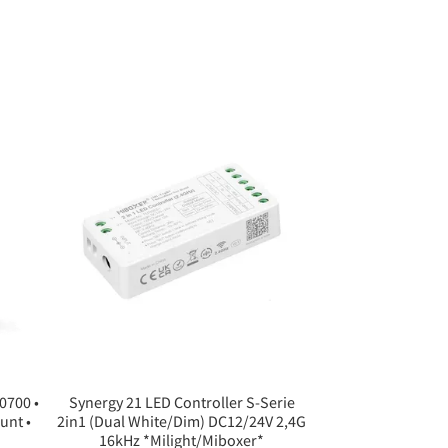
0700 •
Synergy 21 LED Controller S-Serie
unt •
2in1 (Dual White/Dim) DC12/24V 2,4G
16kHz *Milight/Miboxer*