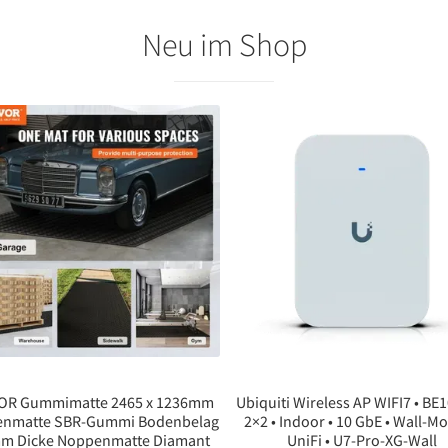
Neu im Shop
OR Gummimatte 2465 x 1236mm
Ubiquiti Wireless AP WIFI7 • BE1
enmatte SBR-Gummi Bodenbelag
2×2 • Indoor • 10 GbE • Wall-Mo
mm Dicke Noppenmatte Diamant
UniFi • U7-Pro-XG-Wall