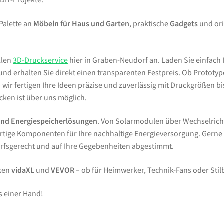
 Palette an
Möbeln für Haus und Garten
, praktische
Gadgets
und ori
llen
3D-Druckservice
hier in Graben-Neudorf an. Laden Sie einfach 
d erhalten Sie direkt einen transparenten Festpreis. Ob Prototypen
wir fertigen Ihre Ideen präzise und zuverlässig mit Druckgrößen bi
ken ist über uns möglich.
und Energiespeicherlösungen
. Von Solarmodulen über Wechselrich
tige Komponenten für Ihre nachhaltige Energieversorgung. Gern
arfsgerecht und auf Ihre Gegebenheiten abgestimmt.
rken
vidaXL
und
VEVOR
– ob für Heimwerker, Technik-Fans oder Sti
s einer Hand!