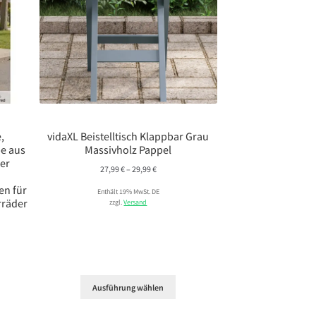
,
vidaXL Beistelltisch Klappbar Grau
e aus
Massivholz Pappel
ner
Preisspanne:
27,99
€
–
29,99
€
27,99 €
en für
Enthält 19% MwSt. DE
bis
rräder
zzgl.
Versand
29,99 €
Ausführung wählen