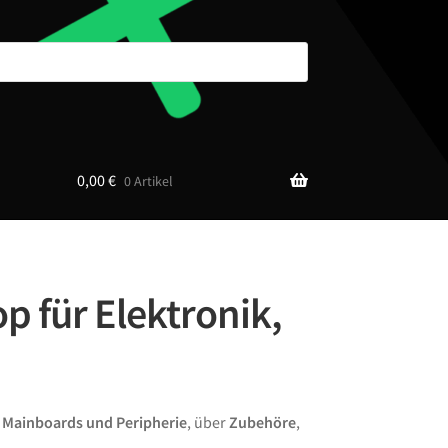
0,00
€
0 Artikel
p für Elektronik,
n
Mainboards und Peripherie
, über
Zubehöre
,