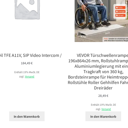
il TFE A11V, SIP Video Intercom /
VEVOR Türschwellenrampe
196x864x26 mm, Rollstuhlramp
184,49
€
Aluminiumlegierung mit ei
Tragkraft von 360 kg,
Enthält 19% MwSt. DE
Bordsteinrampe für Heimtrepp
zzgl.
Versand
Rollstühle Roller Gehhilfen Fah
Dreiräder
28,49
€
Enthält 19% MwSt. DE
zzgl.
Versand
In den Warenkorb
In den Warenkorb