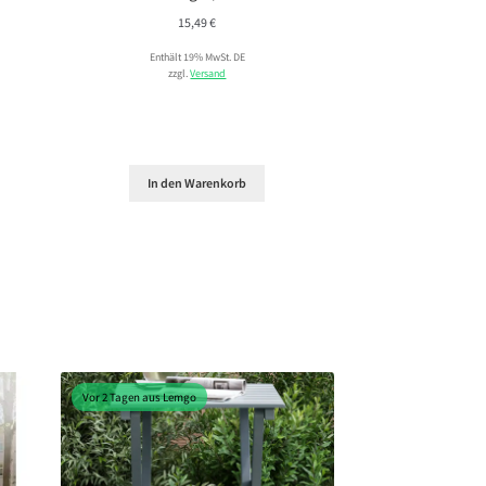
15,49
€
Enthält 19% MwSt. DE
zzgl.
Versand
In den Warenkorb
Vor 2 Tagen aus Lemgo