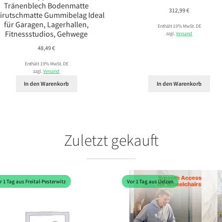
Tränenblech Bodenmatte
312,99
€
irutschmatte Gummibelag Ideal
für Garagen, Lagerhallen,
Enthält 19% MwSt. DE
Fitnessstudios, Gehwege
zzgl.
Versand
48,49
€
Enthält 19% MwSt. DE
zzgl.
Versand
In den Warenkorb
In den Warenkorb
Zuletzt gekauft
r 1 Tag aus Freital-Pesterwitz
Vor 1 Tag aus Uelzen