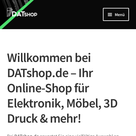
Zur
Zum
Menü
Navigation
Inhalt
springen
springen
Home
Unterm
Shop
öffnen
Willkommen bei
Mein Account
DATshop.de – Ihr
Kontakt
Online-Shop für
Elektronik, Möbel, 3D
Druck & mehr!