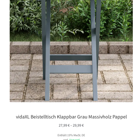
vidaXL Beistelltisch Klappbar Grau Massivholz Pappel
Preisspanne:
27,99
€
–
29,99
€
27,99 €
Enthält 19% MwSt. DE
bis