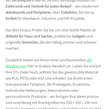
Bei
DATshop.de
erwartet Sie eine vielfältige Auswahl an
Elektronik und Technik für jeden Bedarf
– von modernen
Mainboards und Peripherie
, über
Zubehöre
, bis hin zu
Artikel
für Handwerk, Industrie und DIY-Projekte.
Darüber hinaus finden Sie bei uns eine breite Palette an
Möbeln für Haus und Garten
, praktische
Gadgets
und
originelle
Gimmicks
, die den Alltag smarter und schöner
machen.
Zusätzlich bieten wir Ihnen einen professionellen
3D-
Druckservice
hier in Graben-Neudorf an. Laden Sie einfach
Ihre STL-Datei hoch, wählen Sie das gewünschte Material
wie PLA, PETG oder ASA und erhalten Sie direkt einen
transparenten Festpreis. Ob Prototypen, Ersatzteile,
individuelle Halterungen, Dekorationen oder
personalisierte Produkte – wir fertigen Ihre Ideen präzise
und zuverlässig mit Druckgrößen bis 250 × 250 × 250 mm.
Auch das Scannen von Modellen und nachdrucken ist über