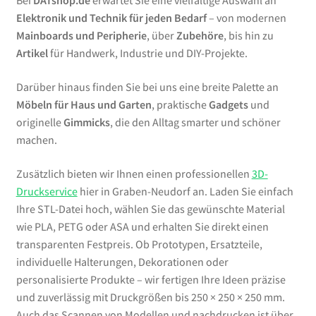
Bei
DATshop.de
erwartet Sie eine vielfältige Auswahl an
Elektronik und Technik für jeden Bedarf
– von modernen
Mainboards und Peripherie
, über
Zubehöre
, bis hin zu
Artikel
für Handwerk, Industrie und DIY-Projekte.
Darüber hinaus finden Sie bei uns eine breite Palette an
Möbeln für Haus und Garten
, praktische
Gadgets
und
originelle
Gimmicks
, die den Alltag smarter und schöner
machen.
Zusätzlich bieten wir Ihnen einen professionellen
3D-
Druckservice
hier in Graben-Neudorf an. Laden Sie einfach
Ihre STL-Datei hoch, wählen Sie das gewünschte Material
wie PLA, PETG oder ASA und erhalten Sie direkt einen
transparenten Festpreis. Ob Prototypen, Ersatzteile,
individuelle Halterungen, Dekorationen oder
personalisierte Produkte – wir fertigen Ihre Ideen präzise
und zuverlässig mit Druckgrößen bis 250 × 250 × 250 mm.
Auch das Scannen von Modellen und nachdrucken ist über