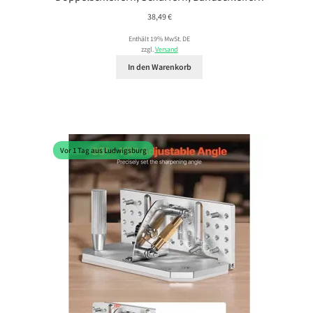
38,49
€
Enthält 19% MwSt. DE
zzgl.
Versand
In den Warenkorb
Vor 1 Tag aus Ludwigsburg