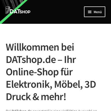
Zur
Zum
Menü
Navigation
Inhalt
springen
springen
Home
Unterm
Shop
öffnen
Willkommen bei
Mein Account
DATshop.de – Ihr
Kontakt
Online-Shop für
Elektronik, Möbel, 3D
Druck & mehr!