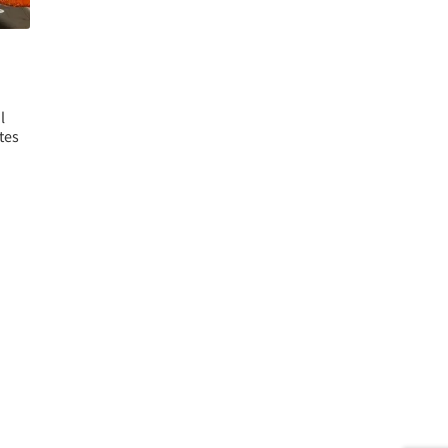
l
tes