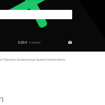
0,00
€
0 Artikel
 in Flaschen Dosierpumpe System Ersetzt Bunn
n