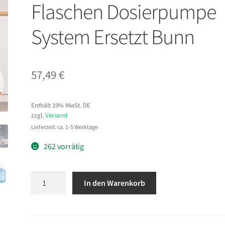
Flaschen Dosierpumpe
System Ersetzt Bunn
57,49
€
Enthält 19% MwSt. DE
zzgl.
Versand
Lieferzeit: ca. 1-5 Werktage
262 vorrätig
VEVOR
In den Warenkorb
3,79
L
Wasserspender