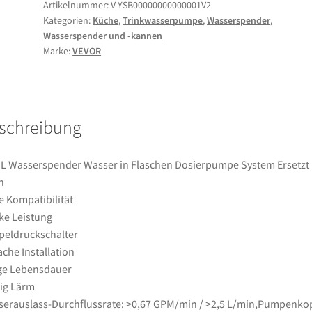
Wasser
Artikelnummer:
V-YSB00000000000001V2
Kategorien:
Küche
,
Trinkwasserpumpe
,
Wasserspender
,
in
Wasserspender und -kannen
Flaschen
Marke:
VEVOR
Dosierpumpe
System
Ersetzt
Bunn
schreibung
Menge
 L Wasserspender Wasser in Flaschen Dosierpumpe System Ersetzt
n
 Kompatibilität
ke Leistung
eldruckschalter
ache Installation
ge Lebensdauer
ig Lärm
erauslass-Durchflussrate: >0,67 GPM/min / >2,5 L/min,Pumpenko