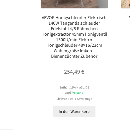
VEVOR Honigschleuder Elektrisch
140W Tangentialschleuder
Edelstahl 4/8 Rähmchen
Honigextractor 45mm Honigventil
1300U/min Elektro
Honigschleuder 48×16/23cm
Wabengröße Imkerei
Bienenzüchter Zubehör
254,49
€
Enthält 19% MwSt. DE
zzgl.
Versand
Lieferzeit: ca. 1-5 Werktage
In den Warenkorb