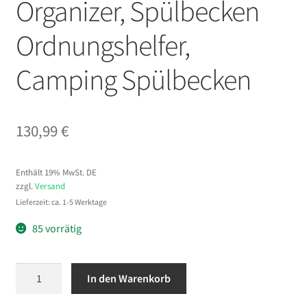
Organizer, Spülbecken
Ordnungshelfer,
Camping Spülbecken
130,99
€
Enthält 19% MwSt. DE
zzgl.
Versand
Lieferzeit: ca. 1-5 Werktage
85 vorrätig
VEVOR
In den Warenkorb
Spülbecken,
1