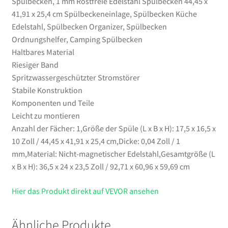
Spülbecken, 1 mm Rostfreie Edelstahl Spülbecken 44,45 x
Camping
41,91 x 25,4 cm Spülbeckeneinlage, Spülbecken Küche
Spülbecken
Edelstahl, Spülbecken Organizer, Spülbecken
Menge
Ordnungshelfer, Camping Spülbecken
Haltbares Material
Riesiger Band
Spritzwassergeschützter Stromstörer
Stabile Konstruktion
Komponenten und Teile
Leicht zu montieren
Anzahl der Fächer: 1,Größe der Spüle (L x B x H): 17,5 x 16,5 x
10 Zoll / 44,45 x 41,91 x 25,4 cm,Dicke: 0,04 Zoll / 1
mm,Material: Nicht-magnetischer Edelstahl,Gesamtgröße (L
x B x H): 36,5 x 24 x 23,5 Zoll / 92,71 x 60,96 x 59,69 cm
Hier das Produkt direkt auf VEVOR ansehen
Ähnliche Produkte