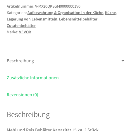
Behälter
Artikelnummer:
V-MX20QKSGM00000001V0
Kategorien:
Aufbewahrung & Organisation in der Küche
,
Küche
,
Kapazität
Lagerung von Lebensmitteln
,
Lebensmittelbehälter
,
15
Zutatenbehälter
kg,
Marke:
VEVOR
3
Stück
Aufbewahrungsbox
Küche
Beschreibung
25
x
Zusätzliche Informationen
35,5
x
43
Rezensionen (0)
cm,
dreifach
Beschreibung
Vorratsdosen
weiß
Speicherung
Mehl und Reis Behälter Kapazität 15 kg, 3 Stück