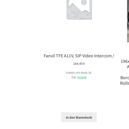
Fanvil TFE A11V, SIP Video Intercom /
196
184,49
€
Enthält 19% MwSt. DE
Bord
zzgl.
Versand
Roll
In den Warenkorb