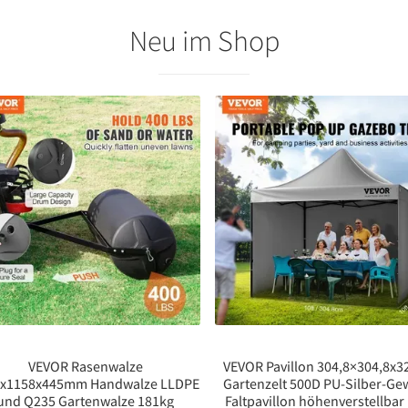
Neu im Shop
VEVOR Rasenwalze
VEVOR Pavillon 304,8×304,8x
0x1158x445mm Handwalze LLDPE
Gartenzelt 500D PU-Silber-G
und Q235 Gartenwalze 181kg
Faltpavillon höhenverstellbar 