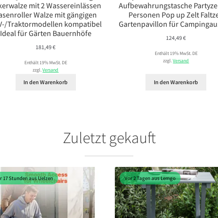
kerwalze mit 2 Wassereinlässen
Aufbewahrungstasche Partyzel
asenroller Walze mit gängigen
Personen Pop up Zelt Faltze
V-/Traktormodellen kompatibel
Gartenpavillon für Campingau
Ideal für Gärten Bauernhöfe
124,49
€
181,49
€
Enthält 19% MwSt. DE
zzgl.
Versand
Enthält 19% MwSt. DE
zzgl.
Versand
In den Warenkorb
In den Warenkorb
Zuletzt gekauft
r 17 Stunden aus Uelzen
Vor 2 Tagen aus Lemgo