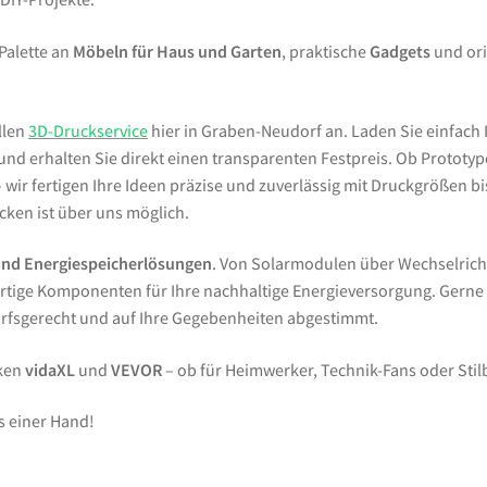
 Palette an
Möbeln für Haus und Garten
, praktische
Gadgets
und ori
llen
3D-Druckservice
hier in Graben-Neudorf an. Laden Sie einfach 
d erhalten Sie direkt einen transparenten Festpreis. Ob Prototypen
wir fertigen Ihre Ideen präzise und zuverlässig mit Druckgrößen bi
ken ist über uns möglich.
und Energiespeicherlösungen
. Von Solarmodulen über Wechselrich
tige Komponenten für Ihre nachhaltige Energieversorgung. Gern
arfsgerecht und auf Ihre Gegebenheiten abgestimmt.
rken
vidaXL
und
VEVOR
– ob für Heimwerker, Technik-Fans oder Sti
s einer Hand!