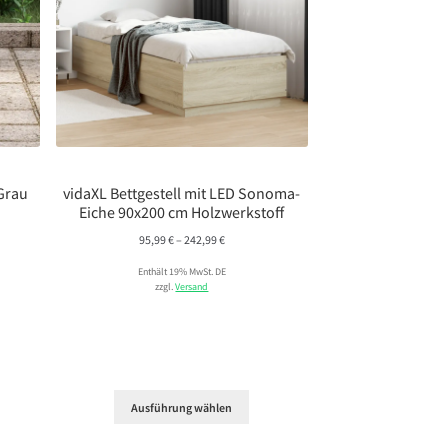
 Grau
vidaXL Bettgestell mit LED Sonoma-
Eiche 90x200 cm Holzwerkstoff
nne:
Preisspanne:
95,99
€
–
242,99
€
95,99 €
Enthält 19% MwSt. DE
bis
zzgl.
Versand
242,99 €
Ausführung wählen