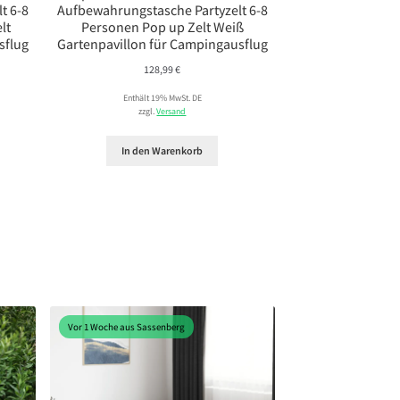
t 6-8
Aufbewahrungstasche Partyzelt 6-8
lt
Personen Pop up Zelt Weiß
sflug
Gartenpavillon für Campingausflug
128,99
€
Enthält 19% MwSt. DE
zzgl.
Versand
In den Warenkorb
Vor 1 Woche aus Sassenberg