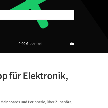
0,00
€
0 Artikel
p für Elektronik,
n
Mainboards und Peripherie
, über
Zubehöre
,