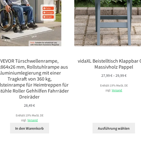
VEVOR Türschwellenrampe,
vidaXL Beistelltisch Klappbar
x864x26 mm, Rollstuhlrampe aus
Massivholz Pappel
Aluminiumlegierung mit einer
Preisspa
27,99
€
–
29,99
€
Tragkraft von 360 kg,
27,99 €
steinrampe für Heimtreppen für
Enthält 19% MwSt. DE
bis
stühle Roller Gehhilfen Fahrräder
zzgl.
Versand
29,99 €
Dreiräder
28,49
€
Enthält 19% MwSt. DE
zzgl.
Versand
In den Warenkorb
Ausführung wählen