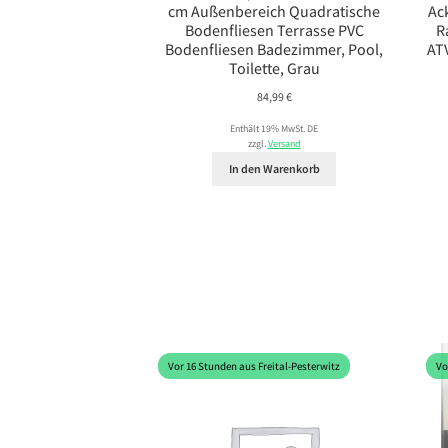
cm Außenbereich Quadratische
Ac
Bodenfliesen Terrasse PVC
R
Bodenfliesen Badezimmer, Pool,
AT
Toilette, Grau
84,99
€
Enthält 19% MwSt. DE
zzgl.
Versand
In den Warenkorb
Vor 16 Stunden aus Freital-Pesterwitz
Vo