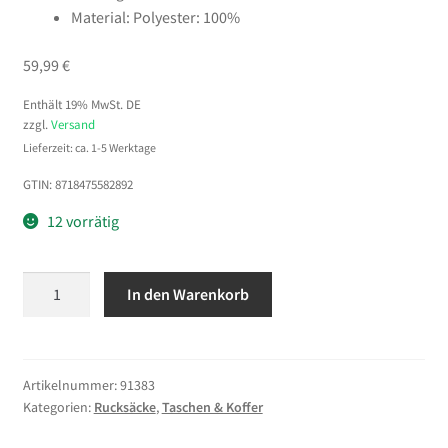
Material: Polyester: 100%
59,99
€
Enthält 19% MwSt. DE
zzgl.
Versand
Lieferzeit: ca. 1-5 Werktage
GTIN: 8718475582892
12 vorrätig
vidaXL
In den Warenkorb
Rucksack
Armee-
Stil
50
Artikelnummer:
91383
Kategorien:
Rucksäcke
,
Taschen & Koffer
L
Schwarz