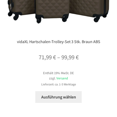
vidaXL Hartschalen-Trolley-Set 3 Stk. Braun ABS
Preisspanne:
71,99
€
–
99,99
€
71,99 €
Enthält 19% MwSt. DE
bis
zzgl.
Versand
99,99 €
Lieferzeit: ca. 1-5 Werktage
Dieses
Ausführung wählen
Produkt
weist
mehrere