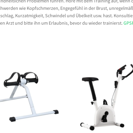
ndheitlichen Problemen führen. Höre mit dem Training auf, wenn 
hwerden wie Kopfschmerzen, Engegefühl in der Brust, unregelmä
schlag, Kurzatmigkeit, Schwindel und Übelkeit usw. hast. Konsultie
en Arzt und bitte ihn um Erlaubnis, bevor du wieder trainierst.
GPS