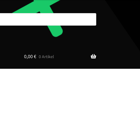
0,00
€
0 Artikel