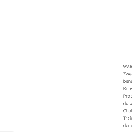
WARN
Zwec
benu
Kons
Prob
du w
Chol
Trai
dein