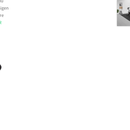
du
ßigen
re
R