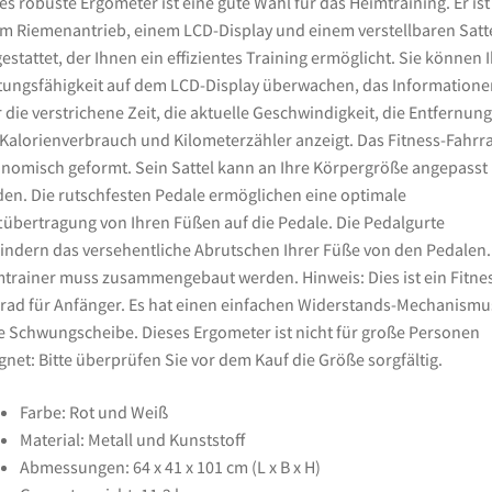
es robuste Ergometer ist eine gute Wahl für das Heimtraining. Er ist
m Riemenantrieb, einem LCD-Display und einem verstellbaren Satt
estattet, der Ihnen ein effizientes Training ermöglicht. Sie können 
tungsfähigkeit auf dem LCD-Display überwachen, das Informatione
 die verstrichene Zeit, die aktuelle Geschwindigkeit, die Entfernung
Kalorienverbrauch und Kilometerzähler anzeigt. Das Fitness-Fahrra
nomisch geformt. Sein Sattel kann an Ihre Körpergröße angepasst
en. Die rutschfesten Pedale ermöglichen eine optimale
tübertragung von Ihren Füßen auf die Pedale. Die Pedalgurte
indern das versehentliche Abrutschen Ihrer Füße von den Pedalen.
trainer muss zusammengebaut werden. Hinweis: Dies ist ein Fitne
rad für Anfänger. Es hat einen einfachen Widerstands-Mechanismu
 Schwungscheibe. Dieses Ergometer ist nicht für große Personen
gnet: Bitte überprüfen Sie vor dem Kauf die Größe sorgfältig.
Farbe: Rot und Weiß
Material: Metall und Kunststoff
Abmessungen: 64 x 41 x 101 cm (L x B x H)