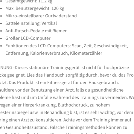
Gesamtgewicht: 11,2 kg
Max. Benutzergewicht: 120 kg
Mikro-einstellbarer Gurtwiderstand
Satteleinstellung: Vertikal
Anti-Rutsch-Pedale mit Riemen
Großer LCD-Computer
Funktionen des LCD-Computers: Scan, Zeit, Geschwindigkeit,
Entfernung, Kalorienverbrauch, Kilometerzähler
UNG -Dieses stationäre Trainingsgerät ist nicht für hochpräzise
ke geeignet. Lies das Handbuch sorgfältig durch, bevor du das Pr
tzt. Das Produkt ist ein Fitnessgerät für den Hausgebrauch.
ultiere vor der Benutzung einen Arzt, falls du gesundheitliche
leme hast und um Unfälle während des Trainings zu vermeiden. W
egen einer Herzerkrankung, Bluthochdruck, zu hohem
esterinspiegel usw. in Behandlung bist, ist es sehr wichtig, vor dem
ning einen Arzt zu konsultieren. Achte vor dem Training immer auf
en Gesundheitszustand. Falsche Trainingsmethoden können zu