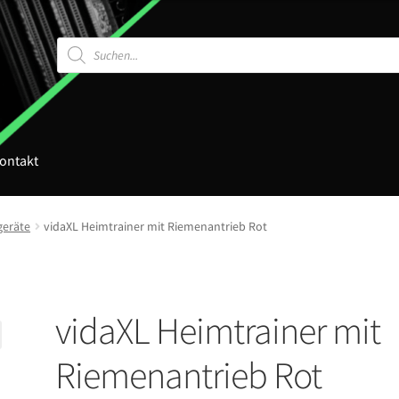
Products
search
ontakt
geräte
vidaXL Heimtrainer mit Riemenantrieb Rot
vidaXL Heimtrainer mit
Riemenantrieb Rot