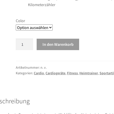
Kilometerzähler
Color
vidaXL
In den Warenkorb
Heimtrainer
mit
Riemenantrieb
Rot
Artikelnummer:
n. v.
Kategorien:
Cardio
,
Cardiogeräte
,
Fitness
,
Heimtrainer
,
Sportarti
Menge
schreibung