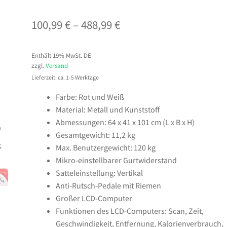
Preisspanne:
100,99
€
–
488,99
€
100,99 €
Enthält 19% MwSt. DE
bis
zzgl.
Versand
488,99 €
Lieferzeit: ca. 1-5 Werktage
Farbe: Rot und Weiß
Material: Metall und Kunststoff
Abmessungen: 64 x 41 x 101 cm (L x B x H)
Gesamtgewicht: 11,2 kg
Max. Benutzergewicht: 120 kg
Mikro-einstellbarer Gurtwiderstand
Satteleinstellung: Vertikal
Anti-Rutsch-Pedale mit Riemen
Großer LCD-Computer
Funktionen des LCD-Computers: Scan, Zeit,
Geschwindigkeit, Entfernung, Kalorienverbrauch,