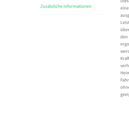
Dies
Zusätzliche Informationen
eine
ausg
Leis
über
den 
ergo
werd
Kraf
verh
Heim
Fahr
ohne
geei