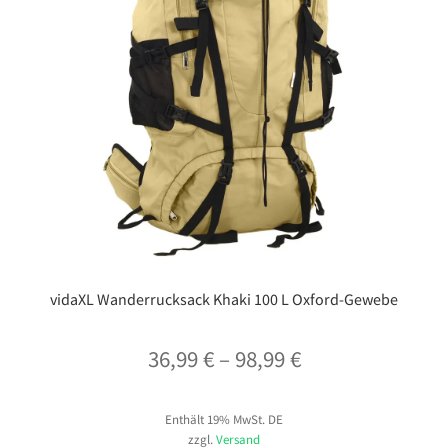
vidaXL Wanderrucksack Khaki 100 L Oxford-Gewebe
Preisspanne:
36,99
€
–
98,99
€
36,99 €
Enthält 19% MwSt. DE
bis
zzgl.
Versand