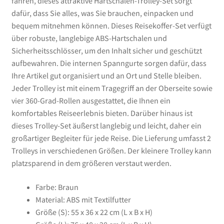
fahren, dieses attraktive Hartschalen-Trolley-Set sorgt
dafür, dass Sie alles, was Sie brauchen, einpacken und
bequem mitnehmen können. Dieses Reisekoffer-Set verfügt
über robuste, langlebige ABS-Hartschalen und
Sicherheitsschlösser, um den Inhalt sicher und geschützt
aufbewahren. Die internen Spanngurte sorgen dafür, dass
Ihre Artikel gut organisiert und an Ort und Stelle bleiben.
Jeder Trolley ist mit einem Tragegriff an der Oberseite sowie
vier 360-Grad-Rollen ausgestattet, die Ihnen ein
komfortables Reiseerlebnis bieten. Darüber hinaus ist
dieses Trolley-Set äußerst langlebig und leicht, daher ein
großartiger Begleiter für jede Reise. Die Lieferung umfasst 2
Trolleys in verschiedenen Größen. Der kleinere Trolley kann
platzsparend in dem größeren verstaut werden.
Farbe: Braun
Material: ABS mit Textilfutter
Größe (S): 55 x 36 x 22 cm (L x B x H)