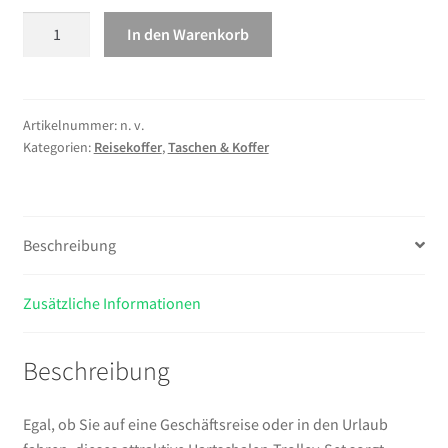
vidaXL
In den Warenkorb
Hartschalen-
Trolley-
Set
2
Artikelnummer:
n. v.
Kategorien:
Reisekoffer
,
Taschen & Koffer
Stk.
Braun
ABS
Menge
Beschreibung
Zusätzliche Informationen
Beschreibung
Egal, ob Sie auf eine Geschäftsreise oder in den Urlaub