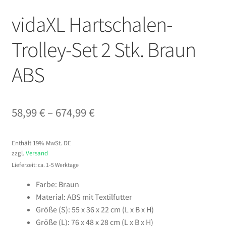
vidaXL Hartschalen-
Trolley-Set 2 Stk. Braun
ABS
Preisspanne:
58,99
€
–
674,99
€
58,99 €
Enthält 19% MwSt. DE
bis
zzgl.
Versand
674,99 €
Lieferzeit: ca. 1-5 Werktage
Farbe: Braun
Material: ABS mit Textilfutter
Größe (S): 55 x 36 x 22 cm (L x B x H)
Größe (L): 76 x 48 x 28 cm (L x B x H)