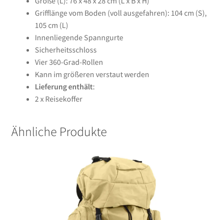
Größe (L): 76 x 48 x 28 cm (L x B x H)
Grifflänge vom Boden (voll ausgefahren): 104 cm (S),
105 cm (L)
Innenliegende Spanngurte
Sicherheitsschloss
Vier 360-Grad-Rollen
Kann im größeren verstaut werden
Lieferung enthält
:
2 x Reisekoffer
Ähnliche Produkte