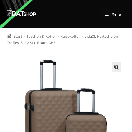
Zur
Zum
Menü
Navigation
Inhalt
springen
springen
Home
Start
Taschen & Koffer
Reisekoffer
vidaXL Hartschalen-
Unterm
Trolley-Set 2 Stk. Braun ABS
Shop
öffnen
Mein Account
Kontakt