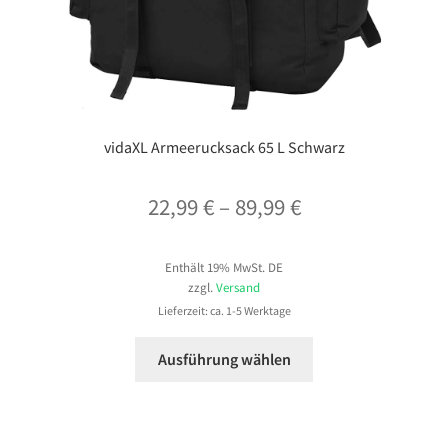
vidaXL Armeerucksack 65 L Schwarz
Preisspanne:
22,99
€
–
89,99
€
22,99 €
Enthält 19% MwSt. DE
bis
zzgl.
Versand
89,99 €
Lieferzeit: ca. 1-5 Werktage
Dieses
Ausführung wählen
Produkt
weist
mehrere