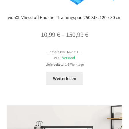
vidaXL Vliesstoff Haustier Trainingspad 250 Stk. 120 x 80 cm
Preisspanne:
10,99
€
–
150,99
€
10,99 €
Enthält 19% MwSt. DE
bis
zzgl.
Versand
150,99 €
Lieferzeit: ca. 1-5 Werktage
Weiterlesen