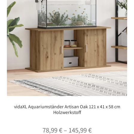
vidaXL Aquariumständer Artisan Oak 121 x 41 x 58 cm
Holzwerkstoff
Preisspanne:
78,99
€
–
145,99
€