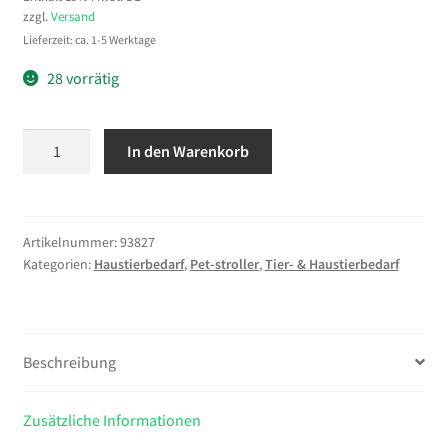
zzgl.
Versand
Lieferzeit: ca. 1-5 Werktage
28 vorrätig
vidaXL
In den Warenkorb
Fahrradanhänger
Hunde
Rot
und
Artikelnummer:
93827
Kategorien:
Haustierbedarf
,
Pet-stroller
,
Tier- & Haustierbedarf
Grau
Oxford-
Gewebe
und
Beschreibung
Eisen
Menge
Zusätzliche Informationen