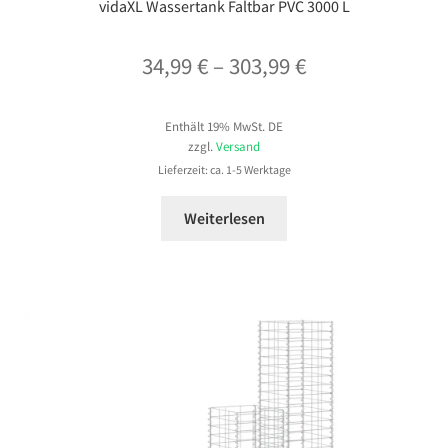
vidaXL Wassertank Faltbar PVC 3000 L
Preisspanne:
34,99
€
–
303,99
€
34,99 €
Enthält 19% MwSt. DE
bis
zzgl.
Versand
303,99 €
Lieferzeit: ca. 1-5 Werktage
Weiterlesen