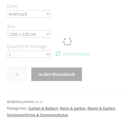
Color
Size
Quantity in Package
Zurücksetzen
vidaXL
In den Warenkorb
6-
teiliges
Windschutzgewebe
800
Artikelnummer:
47194
Kategorien:
Garten & Balkon
,
Heim & garten
,
Rasen & Garten
,
x
Sonnenschirme & Sonnenschutze
80
cm
Taupe