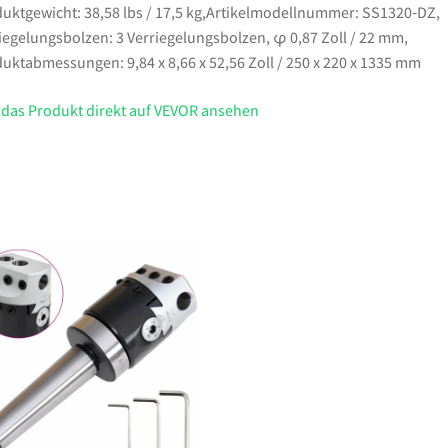
Menge
uktgewicht: 38,58 lbs / 17,5 kg,Artikelmodellnummer: SS1320‑DZ,
iegelungsbolzen: 3 Verriegelungsbolzen, φ 0,87 Zoll / 22 mm,
uktabmessungen: 9,84 x 8,66 x 52,56 Zoll / 250 x 220 x 1335 mm
 das Produkt direkt auf VEVOR ansehen