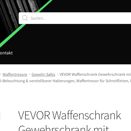
Products
search
ontakt
Waffentresore
Gewehr-Safes
VEVOR Waffenschrank Gewehrschrank mit 
Beleuchtung & verstellbarer Halterungen, Waffentresor für Schrotflinten, 
VEVOR Waffenschrank
Gewehrschrank mit