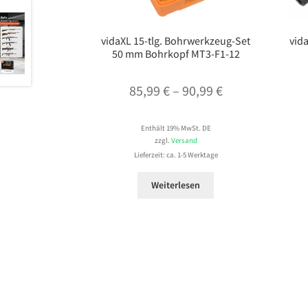
vidaXL 15-tlg. Bohrwerkzeug-Set
vid
50 mm Bohrkopf MT3-F1-12
Preisspanne:
85,99
€
–
90,99
€
85,99 €
Enthält 19% MwSt. DE
bis
zzgl.
Versand
90,99 €
Lieferzeit: ca. 1-5 Werktage
Weiterlesen