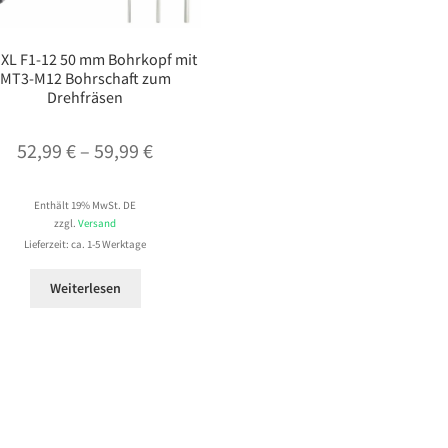
aXL F1-12 50 mm Bohrkopf mit
MT3-M12 Bohrschaft zum
Drehfräsen
Preisspanne:
52,99
€
–
59,99
€
52,99 €
Enthält 19% MwSt. DE
bis
zzgl.
Versand
59,99 €
Lieferzeit: ca. 1-5 Werktage
Weiterlesen