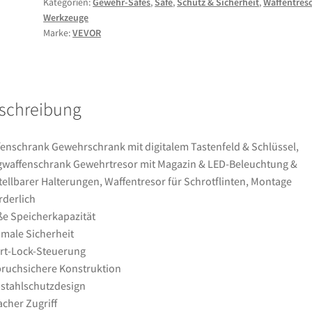
Kategorien:
Gewehr-Safes
,
Safe
,
Schutz & Sicherheit
,
Waffentres
Tastenfeld
Werkzeuge
&
Marke:
VEVOR
Schlüssel,
Langwaffenschrank
Gewehrtresor
mit
schreibung
Magazin
&
LED-
enschrank Gewehrschrank mit digitalem Tastenfeld & Schlüssel,
Beleuchtung
waffenschrank Gewehrtresor mit Magazin & LED-Beleuchtung &
&
tellbarer Halterungen, Waffentresor für Schrotflinten, Montage
verstellbarer
rderlich
Halterungen,
e Speicherkapazität
Waffentresor
male Sicherheit
für
rt-Lock-Steuerung
Schrotflinten,
ruchsichere Konstruktion
Montage
stahlschutzdesign
erforderlich
acher Zugriff