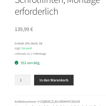
erforderlich
139,99
€
Enthält 19% MwSt. DE
zzgl.
Versand
Lieferzeit: ca. 1-5 Werktage
352 vorrätig
VEVOR
In den Warenkorb
Waffenschrank
Gewehrschrank
mit
digitalem
Artikelnummer:
V-ZQBXXCZLB11M5KHYC001V9