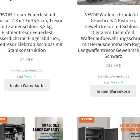
VEVOR Tresor Feuerfest mit
VEVOR Waffenschrank für 
üssel 7.3 x 19 x 35.5 cm, Tresor
Gewehre & 4 Pistolen,
mit Zahlenschloss 3,3 kg,
Gewehrtresor mit Schloss
Pistolentresor Feuerfest
Digitalem Tastenfeld,
serdicht mit Fingerabdruck,
Waffenaufbewahrungsschr
ltresor Elektronikschloss mit
mit Herausnehmbarem Rega
Stahlkonstruktion
Langwaffentresor Gewehrsch
Schwarz
54,49
€
137,99
€
Enthält 19% MwSt. DE
zzgl.
Versand
Enthält 19% MwSt. DE
zzgl.
Versand
In den Warenkorb
In den Warenkorb