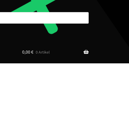
0,00
€
0 Artikel