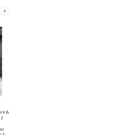
hre &
 2
ßer
l &