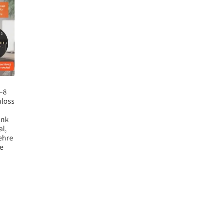
–8
hloss
ank
l,
ehre
ge