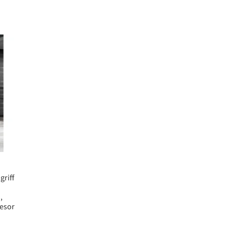
riff
,
esor
,