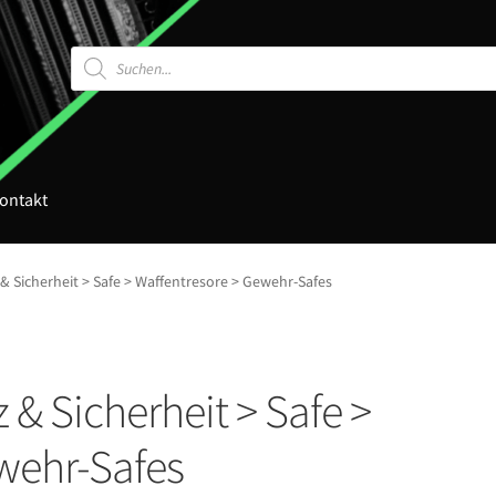
Products
search
ontakt
& Sicherheit > Safe > Waffentresore > Gewehr-Safes
& Sicherheit > Safe >
wehr-Safes