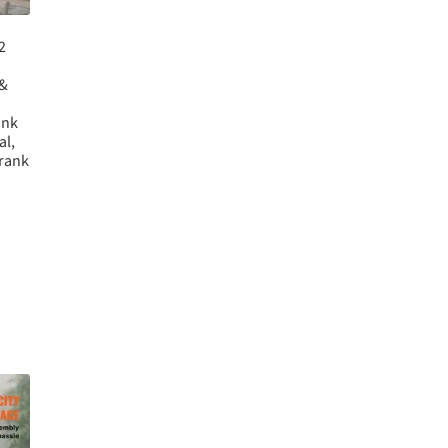
2
 &
ank
l,
rank