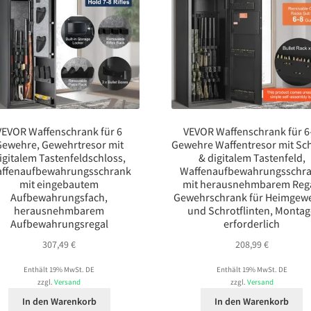
VEVOR Waffenschrank für 6
VEVOR Waffenschrank für 6
Gewehre, Gewehrtresor mit
Gewehre Waffentresor mit Sc
igitalem Tastenfeldschloss,
& digitalem Tastenfeld,
ffenaufbewahrungsschrank
Waffenaufbewahrungsschr
mit eingebautem
mit herausnehmbarem Rega
Aufbewahrungsfach,
Gewehrschrank für Heimgew
herausnehmbarem
und Schrotflinten, Monta
Aufbewahrungsregal
erforderlich
307,49
€
208,99
€
Enthält 19% MwSt. DE
Enthält 19% MwSt. DE
zzgl.
Versand
zzgl.
Versand
In den Warenkorb
In den Warenkorb