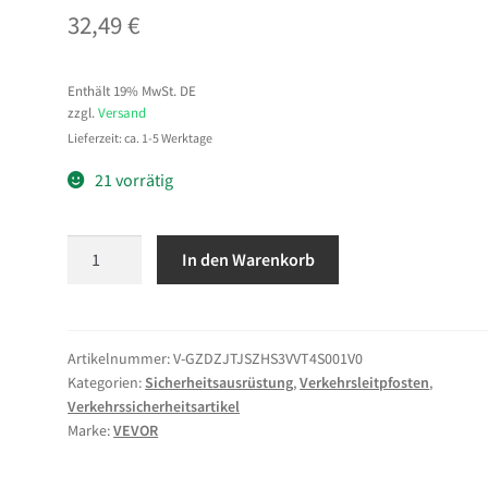
32,49
€
Enthält 19% MwSt. DE
zzgl.
Versand
Lieferzeit: ca. 1-5 Werktage
21 vorrätig
VEVOR
In den Warenkorb
Verkehrsleitpfosten
Leitpfosten
4-
tlg.
Artikelnummer:
V-GZDZJTJSZHS3VVT4S001V0
Kategorien:
Sicherheitsausrüstung
,
Verkehrsleitpfosten
,
(871
Verkehrssicherheitsartikel
mm)
Marke:
VEVOR
mit
beschwertem