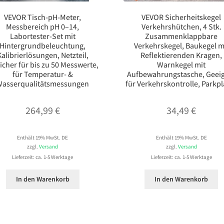
VEVOR Tisch-pH-Meter,
VEVOR Sicherheitskegel
Messbereich pH 0–14,
Verkehrshütchen, 4 Stk.
Labortester-Set mit
Zusammenklappbare
Hintergrundbeleuchtung,
Verkehrskegel, Baukegel m
Kalibrierlösungen, Netzteil,
Reflektierenden Kragen,
icher für bis zu 50 Messwerte,
Warnkegel mit
für Temperatur- &
Aufbewahrungstasche, Geei
asserqualitätsmessungen
für Verkehrskontrolle, Parkpl
264,99
€
34,49
€
Enthält 19% MwSt. DE
Enthält 19% MwSt. DE
zzgl.
Versand
zzgl.
Versand
Lieferzeit: ca. 1-5 Werktage
Lieferzeit: ca. 1-5 Werktage
In den Warenkorb
In den Warenkorb