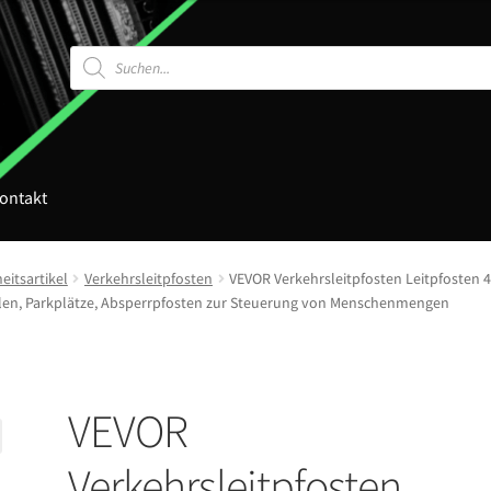
Products
search
ontakt
eitsartikel
Verkehrsleitpfosten
VEVOR Verkehrsleitpfosten Leitpfosten 
ellen, Parkplätze, Absperrpfosten zur Steuerung von Menschenmengen
VEVOR
Verkehrsleitpfosten