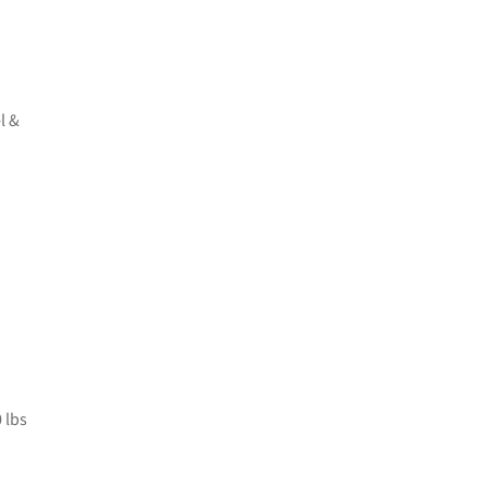
l &
 lbs
: