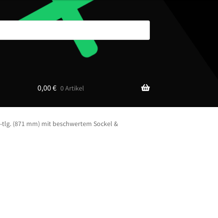
0,00
€
0 Artikel
4-tlg. (871 mm) mit beschwertem Sockel &