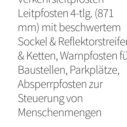
Leitpfosten 4-tlg. (871
mm) mit beschwertem
Sockel & Reflektorstreife
& Ketten, Warnpfosten f
Baustellen, Parkplätze,
Absperrpfosten zur
Steuerung von
Menschenmengen