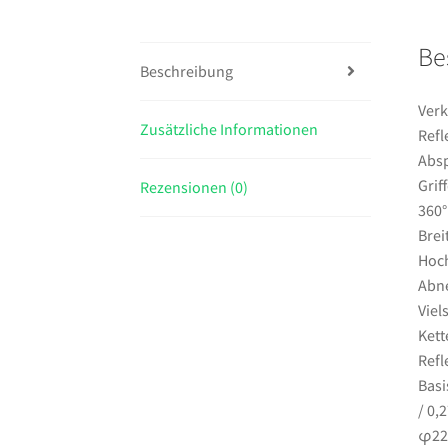
Be
Beschreibung
Verk
Zusätzliche Informationen
Refl
Abs
Grif
Rezensionen (0)
360°
Brei
Hoch
Abne
Viel
Kett
Refl
Basi
/ 0,
φ220