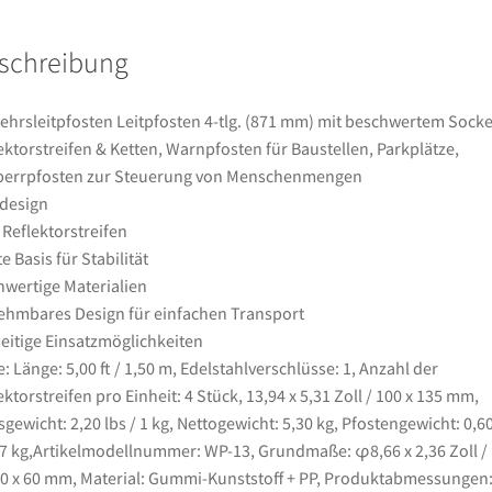
Sockel
&
schreibung
Reflektorstreifen
&
Ketten,
ehrsleitpfosten Leitpfosten 4-tlg. (871 mm) mit beschwertem Socke
Warnpfosten
ektorstreifen & Ketten, Warnpfosten für Baustellen, Parkplätze,
für
perrpfosten zur Steuerung von Menschenmengen
Baustellen,
fdesign
Parkplätze,
 Reflektorstreifen
Absperrpfosten
te Basis für Stabilität
zur
wertige Materialien
Steuerung
hmbares Design für einfachen Transport
von
seitige Einsatzmöglichkeiten
Menschenmengen
e: Länge: 5,00 ft / 1,50 m, Edelstahlverschlüsse: 1, Anzahl der
Menge
ektorstreifen pro Einheit: 4 Stück, 13,94 x 5,31 Zoll / 100 x 135 mm,
sgewicht: 2,20 lbs / 1 kg, Nettogewicht: 5,30 kg, Pfostengewicht: 0,60
27 kg,Artikelmodellnummer: WP-13, Grundmaße: φ8,66 x 2,36 Zoll /
 x 60 mm, Material: Gummi-Kunststoff + PP, Produktabmessungen