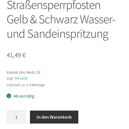
Straßensperrpfosten
Gelb & Schwarz Wasser-
und Sandeinspritzung
41,49
€
Enthält 19% MwSt. DE
zzgl.
Versand
Lieferzeit: ca. 1-5 Werktage
48 vorrätig
VEVOR
In den Warenkorb
Verkehrshütchen
Verkehr