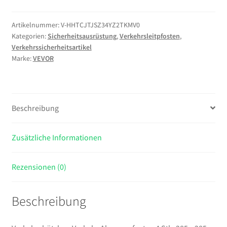
Absperrpfosten
4
Artikelnummer:
V-HHTCJTJSZ34YZ2TKMV0
Kategorien:
Sicherheitsausrüstung
,
Verkehrsleitpfosten
,
Stk.
Verkehrssicherheitsartikel
285
Marke:
VEVOR
x
285
mm
Warnkegel
Beschreibung
Verkehrsleitkegel
Warnleitkegel
Zusätzliche Informationen
mit
Kett,
Leitpfostenkegel
Rezensionen (0)
Straßensperrpfosten
Gelb
Beschreibung
&
Schwarz
Wasser-