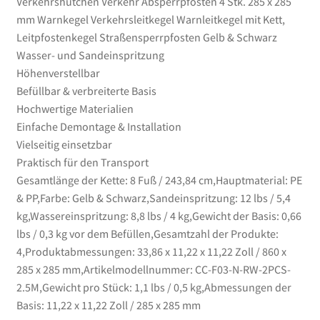
Verkehrshütchen Verkehr Absperrpfosten 4 Stk. 285 x 285
und
mm Warnkegel Verkehrsleitkegel Warnleitkegel mit Kett,
Sandeinspritzung
Leitpfostenkegel Straßensperrpfosten Gelb & Schwarz
Menge
Wasser- und Sandeinspritzung
Höhenverstellbar
Befüllbar & verbreiterte Basis
Hochwertige Materialien
Einfache Demontage & Installation
Vielseitig einsetzbar
Praktisch für den Transport
Gesamtlänge der Kette: 8 Fuß / 243,84 cm,Hauptmaterial: PE
& PP,Farbe: Gelb & Schwarz,Sandeinspritzung: 12 lbs / 5,4
kg,Wassereinspritzung: 8,8 lbs / 4 kg,Gewicht der Basis: 0,66
lbs / 0,3 kg vor dem Befüllen,Gesamtzahl der Produkte:
4,Produktabmessungen: 33,86 x 11,22 x 11,22 Zoll / 860 x
285 x 285 mm,Artikelmodellnummer: CC-F03-N-RW-2PCS-
2.5M,Gewicht pro Stück: 1,1 lbs / 0,5 kg,Abmessungen der
Basis: 11,22 x 11,22 Zoll / 285 x 285 mm