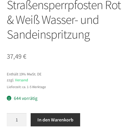
Straßensperrpfosten Rot
& Weiß Wasser- und
Sandeinspritzung
37,49
€
Enthält 19% MwSt. DE
zzgl.
Versand
Lieferzeit: ca. 1-5 Werktage
644 vorrätig
VEVOR
In den Warenkorb
Verkehrshütchen
Verkehr