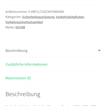
Absperrpfosten
4
Artikelnummer:
V-HBTCJTJSZ34Y3VEA0V0
Kategorien:
Sicherheitsausrüstung
,
Verkehrsleitpfosten
,
Stk.
Verkehrssicherheitsartikel
285
Marke:
VEVOR
x
285
mm
Warnkegel
Beschreibung
Verkehrsleitkegel
Warnleitkegel
Zusätzliche Informationen
mit
Kett,
Leitpfostenkegel
Rezensionen (0)
Straßensperrpfosten
Rot
Beschreibung
&
Weiß
Wasser-