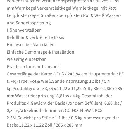
Verkehrshütchen Verkehr Absperrpfosten 4 Stk. 285 x 285
und
mm Warnkegel Verkehrsleitkegel Warnleitkegel mit Kett,
Sandeinspritzung
Leitpfostenkegel Straßensperrpfosten Rot & Weiß Wasser-
Menge
und Sandeinspritzung
Höhenverstellbar
Befüllbar & verbreiterte Basis
Hochwertige Materialien
Einfache Demontage & Installation
Vielseitig einsetzbar
Praktisch für den Transport
Gesamtlänge der Kette: 8 Fuß / 243,84 cm,Hauptmaterial: PE
& PP,Farbe: Rot & Weiß,Sandeinspritzung: 12 lbs / 5,4
kg,Produktgröße: 33,86 x 11,22 x 11,22 Zoll / 860 x 285 x 285
mm,Wassereinspritzung: 8,8 lbs / 4 kg,Gesamtzahl der
Produkte: 4,Gewicht der Basis (vor dem Befüllen): 0,66 lbs /
0,3 kg,Artikelmodellnummer: CC-F03-N-RW-2PCS-
2.5M,Gewicht pro Stück: 1,1 lbs / 0,5 kg,Abmessungen der
Basis: 11,22 x 11,22 Zoll / 285 x 285 mm