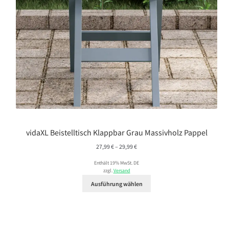
vidaXL Beistelltisch Klappbar Grau Massivholz Pappel
Preisspanne:
27,99
€
–
29,99
€
27,99 €
Enthält 19% MwSt. DE
bis
zzgl.
Versand
29,99 €
Ausführung wählen