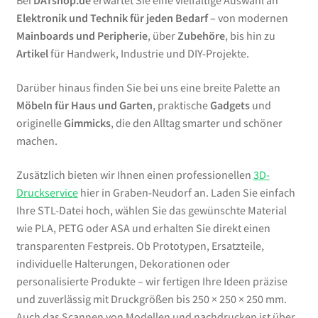
Bei
DATshop.de
erwartet Sie eine vielfältige Auswahl an
Elektronik und Technik für jeden Bedarf
– von modernen
Mainboards und Peripherie
, über
Zubehöre
, bis hin zu
Artikel
für Handwerk, Industrie und DIY-Projekte.
Darüber hinaus finden Sie bei uns eine breite Palette an
Möbeln für Haus und Garten
, praktische
Gadgets
und
originelle
Gimmicks
, die den Alltag smarter und schöner
machen.
Zusätzlich bieten wir Ihnen einen professionellen
3D-
Druckservice
hier in Graben-Neudorf an. Laden Sie einfach
Ihre STL-Datei hoch, wählen Sie das gewünschte Material
wie PLA, PETG oder ASA und erhalten Sie direkt einen
transparenten Festpreis. Ob Prototypen, Ersatzteile,
individuelle Halterungen, Dekorationen oder
personalisierte Produkte – wir fertigen Ihre Ideen präzise
und zuverlässig mit Druckgrößen bis 250 × 250 × 250 mm.
Auch das Scannen von Modellen und nachdrucken ist über