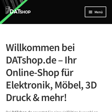
Zur
Zum
Menü
Navigation
Inhalt
springen
springen
Home
Unterm
Shop
öffnen
Willkommen bei
Mein Account
DATshop.de – Ihr
Kontakt
Online-Shop für
Elektronik, Möbel, 3D
Druck & mehr!