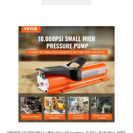
VEVOR 10.000 PSI Lufthydraulikpumpe, 0,69 L Behälter, NPT