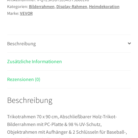
Kategorien:
Bilderrahmen
,
Display-Rahmen
,
Heimdekoration
cm,
Marke:
VEVOR
Abschließbarer
Holz-
Trikot-
Bilderrahmen
Beschreibung
mit
PC-
Platte
Zusätzliche Informationen
&
98
Rezensionen (0)
%
UV-
Beschreibung
Schutz,
Objektrahmen
mit
Trikotrahmen 70 x 90 cm, Abschließbarer Holz-Trikot-
Aufhänger
Bilderrahmen mit PC-Platte & 98 % UV-Schutz,
&
Objektrahmen mit Aufhänger & 2 Schlüsseln für Baseball-,
2