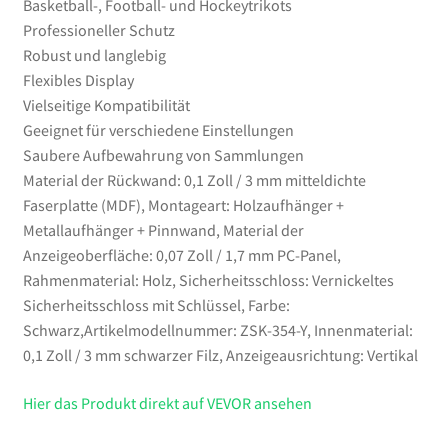
Basketball-, Football- und Hockeytrikots
Schlüsseln
Professioneller Schutz
für
Robust und langlebig
Baseball-,
Flexibles Display
Basketball-,
Vielseitige Kompatibilität
Football-
Geeignet für verschiedene Einstellungen
und
Saubere Aufbewahrung von Sammlungen
Hockeytrikots
Material der Rückwand: 0,1 Zoll / 3 mm mitteldichte
Menge
Faserplatte (MDF), Montageart: Holzaufhänger +
Metallaufhänger + Pinnwand, Material der
Anzeigeoberfläche: 0,07 Zoll / 1,7 mm PC-Panel,
Rahmenmaterial: Holz, Sicherheitsschloss: Vernickeltes
Sicherheitsschloss mit Schlüssel, Farbe:
Schwarz,Artikelmodellnummer: ZSK-354-Y, Innenmaterial:
0,1 Zoll / 3 mm schwarzer Filz, Anzeigeausrichtung: Vertikal
Hier das Produkt direkt auf VEVOR ansehen