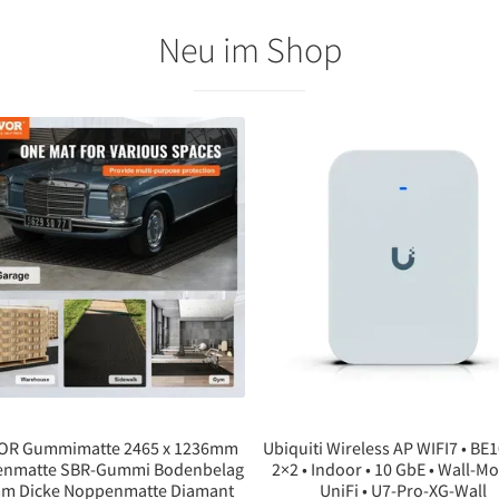
Neu im Shop
OR Gummimatte 2465 x 1236mm
Ubiquiti Wireless AP WIFI7 • BE1
enmatte SBR-Gummi Bodenbelag
2×2 • Indoor • 10 GbE • Wall-Mo
mm Dicke Noppenmatte Diamant
UniFi • U7-Pro-XG-Wall