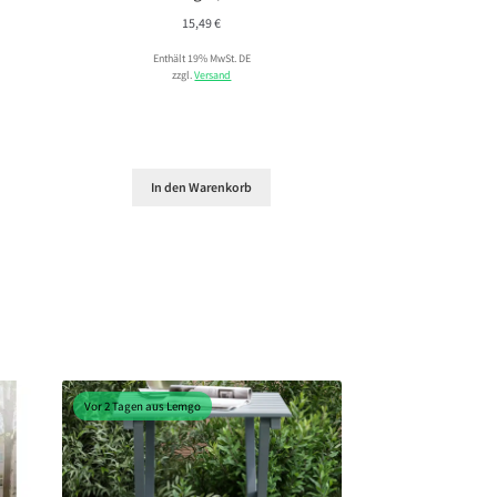
15,49
€
Enthält 19% MwSt. DE
zzgl.
Versand
In den Warenkorb
Vor 2 Tagen aus Lemgo