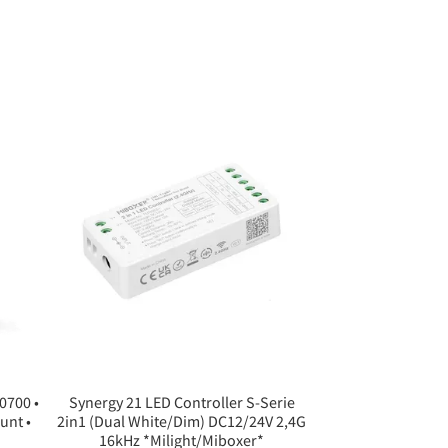
0700 •
Synergy 21 LED Controller S-Serie
unt •
2in1 (Dual White/Dim) DC12/24V 2,4G
16kHz *Milight/Miboxer*