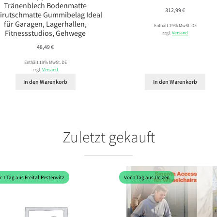
Tränenblech Bodenmatte
312,99
€
irutschmatte Gummibelag Ideal
für Garagen, Lagerhallen,
Enthält 19% MwSt. DE
Fitnessstudios, Gehwege
zzgl.
Versand
48,49
€
Enthält 19% MwSt. DE
zzgl.
Versand
In den Warenkorb
In den Warenkorb
Zuletzt gekauft
r 1 Tag aus Freital-Pesterwitz
Vor 1 Tag aus Uelzen