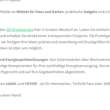
 Palette an
Möbeln für Haus und Garten
, praktische
Gadgets
und ori
llen
3D-Druckservice
hier in Graben-Neudorf an. Laden Sie einfach 
d erhalten Sie direkt einen transparenten Festpreis. Ob Prototypen
wir fertigen Ihre Ideen präzise und zuverlässig mit Druckgrößen bi
ken ist über uns möglich.
und Energiespeicherlösungen
. Von Solarmodulen über Wechselrich
tige Komponenten für Ihre nachhaltige Energieversorgung. Gern
arfsgerecht und auf Ihre Gegebenheiten abgestimmt.
rken
vidaXL
und
VEVOR
– ob für Heimwerker, Technik-Fans oder Sti
s einer Hand!