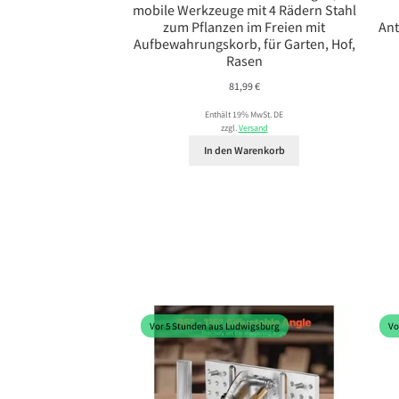
mobile Werkzeuge mit 4 Rädern Stahl
zum Pflanzen im Freien mit
Ant
Aufbewahrungskorb, für Garten, Hof,
Rasen
81,99
€
Enthält 19% MwSt. DE
zzgl.
Versand
In den Warenkorb
Vor 5 Stunden aus Ludwigsburg
Vo