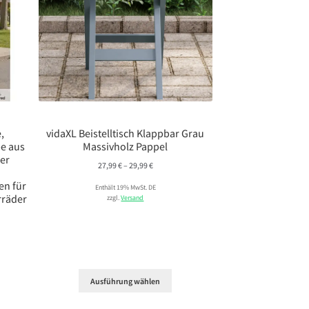
,
vidaXL Beistelltisch Klappbar Grau
e aus
Massivholz Pappel
ner
Preisspanne:
27,99
€
–
29,99
€
27,99 €
en für
Enthält 19% MwSt. DE
bis
rräder
zzgl.
Versand
29,99 €
Ausführung wählen