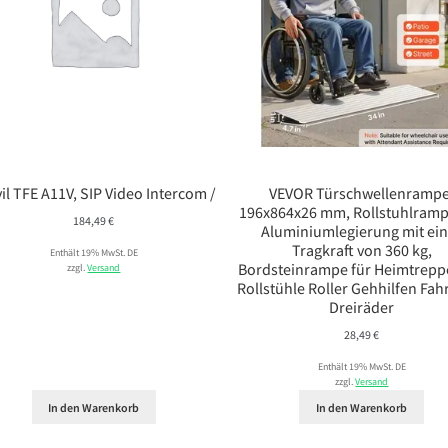
il TFE A11V, SIP Video Intercom /
VEVOR Türschwellenrampe
196x864x26 mm, Rollstuhlramp
184,49
€
Aluminiumlegierung mit ei
Tragkraft von 360 kg,
Enthält 19% MwSt. DE
Bordsteinrampe für Heimtrepp
zzgl.
Versand
Rollstühle Roller Gehhilfen Fah
Dreiräder
28,49
€
Enthält 19% MwSt. DE
zzgl.
Versand
In den Warenkorb
In den Warenkorb