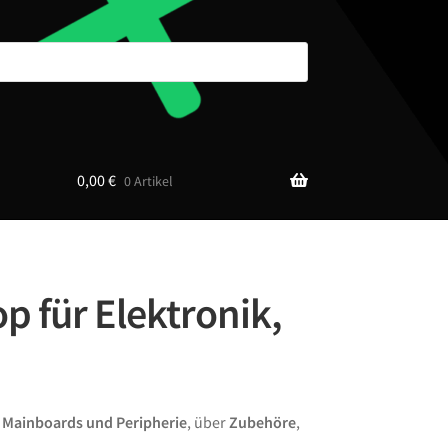
0,00
€
0 Artikel
p für Elektronik,
n
Mainboards und Peripherie
, über
Zubehöre
,