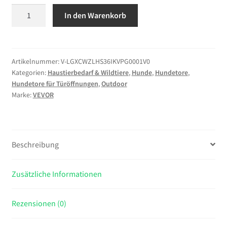
VEVOR
In den Warenkorb
Treppenschutzgitter
720–
1085
mm
Artikelnummer:
V-LGXCWZLHS36IKVPG0001V0
Kategorien:
Haustierbedarf & Wildtiere
,
Hunde
,
Hundetore
,
Verstellbare
Hundetore für Türöffnungen
,
Outdoor
Breite,
Marke:
VEVOR
920
mm
Hohes
Türschutzgitter,
Beschreibung
Kindergitter
mit
Zusätzliche Informationen
Bohrset
(ohne
Bodenstange),
Rezensionen (0)
Kinderschutzgitter
für