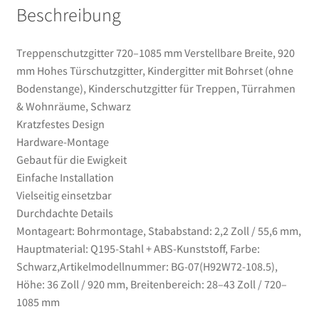
Beschreibung
Treppen,
Türrahmen
&
Treppenschutzgitter 720–1085 mm Verstellbare Breite, 920
Wohnräume,
mm Hohes Türschutzgitter, Kindergitter mit Bohrset (ohne
Schwarz
Bodenstange), Kinderschutzgitter für Treppen, Türrahmen
Menge
& Wohnräume, Schwarz
Kratzfestes Design
Hardware-Montage
Gebaut für die Ewigkeit
Einfache Installation
Vielseitig einsetzbar
Durchdachte Details
Montageart: Bohrmontage, Stababstand: 2,2 Zoll / 55,6 mm,
Hauptmaterial: Q195-Stahl + ABS-Kunststoff, Farbe:
Schwarz,Artikelmodellnummer: BG-07(H92W72-108.5),
Höhe: 36 Zoll / 920 mm, Breitenbereich: 28–43 Zoll / 720–
1085 mm