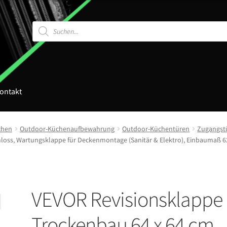
Products
search
ontakt
chen
Outdoor-Küchenaufbewahrung
Outdoor-Küchentüren
Zugangst
hloss, Wartungsklappe für Deckenmontage (Sanitär & Elektro), Einbaumaß 62
VEVOR Revisionsklappe
Trockenbau 64 x 64 cm,