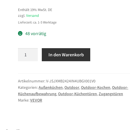
Enthält 19% MwSt. DE
zzgl.
Versand
Lieferzeit: ca. 1-5 Werktage
48 vorrätig
VEVOR
In den Warenkorb
Revisionsklappe
Trockenbau
64
x
Artikelnummer:
V-JSJXMB2424IN4UBGI001V0
Kategorien:
Außenküchen
,
Outdoor
,
Outdoor-Kochen
,
Outdoor-
64
Küchenaufbewahrung
,
Outdoor-Küchentüren
,
Zugangstüren
cm,
Marke:
VEVOR
Inspektionsklappe
aus
Verzinktem
Stahl