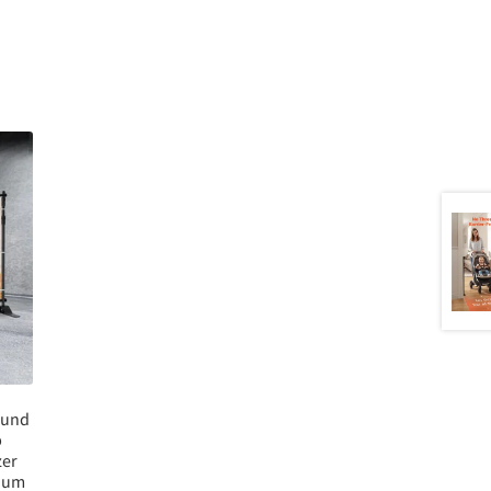
rund
p
zer
nium