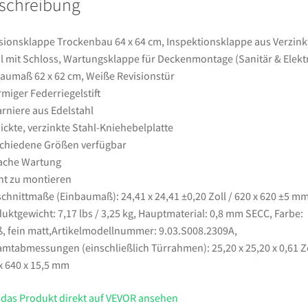
schreibung
mit
Schloss,
Wartungsklappe
sionsklappe Trockenbau 64 x 64 cm, Inspektionsklappe aus Verzin
für
l mit Schloss, Wartungsklappe für Deckenmontage (Sanitär & Elektr
Deckenmontage
aumaß 62 x 62 cm, Weiße Revisionstür
(Sanitär
rmiger Federriegelstift
&
rniere aus Edelstahl
Elektro),
ickte, verzinkte Stahl-Kniehebelplatte
Einbaumaß
chiedene Größen verfügbar
62
ache Wartung
x
ht zu montieren
62
chnittmaße (Einbaumaß): 24,41 x 24,41 ±0,20 Zoll / 620 x 620 ±5 mm
cm,
uktgewicht: 7,17 lbs / 3,25 kg, Hauptmaterial: 0,8 mm SECC, Farbe:
Weiße
, fein matt,Artikelmodellnummer: 9.03.S008.2309A,
Revisionstür
mtabmessungen (einschließlich Türrahmen): 25,20 x 25,20 x 0,61 Zo
Menge
x 640 x 15,5 mm
 das Produkt direkt auf VEVOR ansehen