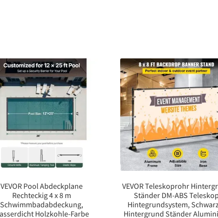
VEVOR Pool Abdeckplane
VEVOR Teleskoprohr Hinterg
Rechteckig 4 x 8 m
Ständer DM-ABS Telesko
Schwimmbadabdeckung,
Hintegrundsystem, Schwar
asserdicht Holzkohle-Farbe
Hintergrund Ständer Alumi