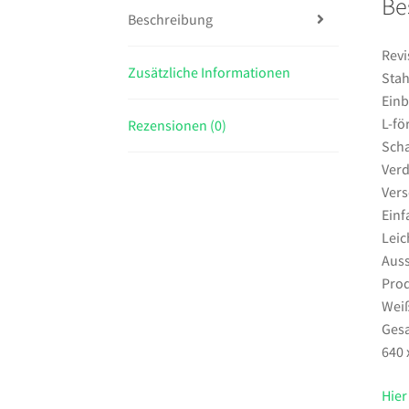
Be
Beschreibung
Revi
Zusätzliche Informationen
Stah
Einb
L-fö
Rezensionen (0)
Scha
Verd
Vers
Einf
Leic
Auss
Prod
Weiß
Gesa
640 
Hier