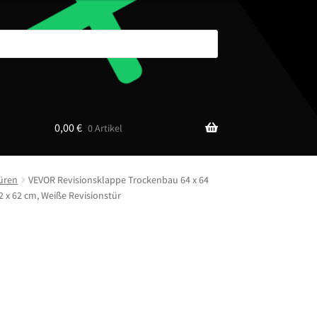
0,00
€
0 Artikel
üren
VEVOR Revisionsklappe Trockenbau 64 x 64
 x 62 cm, Weiße Revisionstür