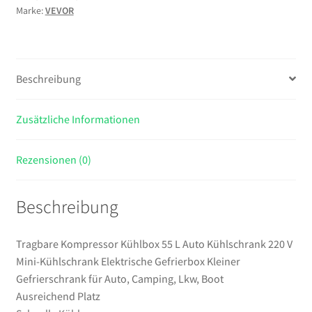
Marke:
VEVOR
Kühlschrank
220
V
Mini-
Beschreibung
Kühlschrank
Elektrische
Zusätzliche Informationen
Gefrierbox
Kleiner
Gefrierschrank
Rezensionen (0)
für
Auto,
Beschreibung
Camping,
Lkw,
Boot
Tragbare Kompressor Kühlbox 55 L Auto Kühlschrank 220 V
Menge
Mini-Kühlschrank Elektrische Gefrierbox Kleiner
Gefrierschrank für Auto, Camping, Lkw, Boot
Ausreichend Platz