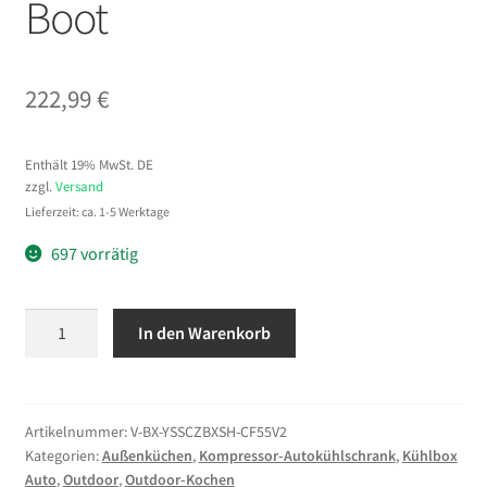
Boot
222,99
€
Enthält 19% MwSt. DE
zzgl.
Versand
Lieferzeit: ca. 1-5 Werktage
697 vorrätig
VEVOR
In den Warenkorb
Tragbare
Kompressor
Kühlbox
55
Artikelnummer:
V-BX-YSSCZBXSH-CF55V2
Kategorien:
Außenküchen
,
Kompressor-Autokühlschrank
,
Kühlbox
L
Auto
,
Outdoor
,
Outdoor-Kochen
Auto