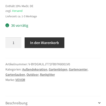
Enthält 19% MwSt. DE
zzgl.
Versand
Lieferzeit: ca. 1-5 Werktage
36 vorrätig
VEVOR
In den Warenkorb
Hochzeitsbogen
Metall,
2er-
Set
Artikelnummer:
V-BYDGMJLJT72FB97K8001V0
Kategorien:
Außendekoration
,
Gartenbögen
,
Gartencenter
,
(2,2
Gartenlauben
,
Outdoor
,
Rankgitter
m
Marke:
VEVOR
&
1,8
m),
Hintergrundständer,
Beschreibung
Goldfarbener