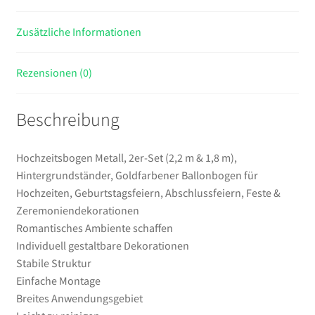
Ballonbogen
Zusätzliche Informationen
für
Hochzeiten,
Geburtstagsfeiern,
Rezensionen (0)
Abschlussfeiern,
Feste
Beschreibung
&
Zeremoniendekorationen
Menge
Hochzeitsbogen Metall, 2er-Set (2,2 m & 1,8 m),
Hintergrundständer, Goldfarbener Ballonbogen für
Hochzeiten, Geburtstagsfeiern, Abschlussfeiern, Feste &
Zeremoniendekorationen
Romantisches Ambiente schaffen
Individuell gestaltbare Dekorationen
Stabile Struktur
Einfache Montage
Breites Anwendungsgebiet