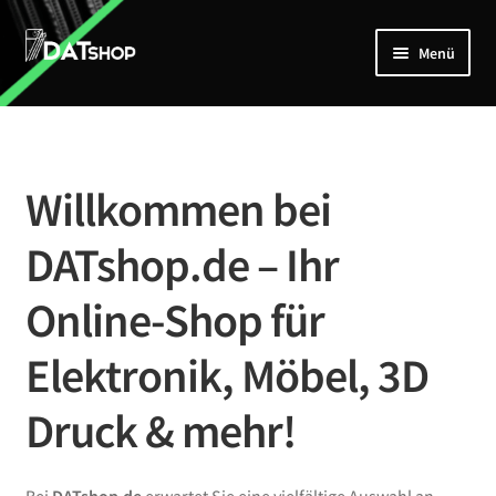
Zur
Zum
Menü
Navigation
Inhalt
springen
springen
Home
Unterm
Shop
öffnen
Willkommen bei
Mein Account
DATshop.de – Ihr
Kontakt
Online-Shop für
Elektronik, Möbel, 3D
Druck & mehr!