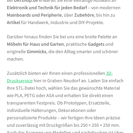
Bei
DATshop.de
erwartet Sie eine vielfältige Auswahl an
Elektronik und Technik für jeden Bedarf
– von modernen
Mainboards und Peripherie
, über
Zubehöre
, bis hin zu
Artikel
für Handwerk, Industrie und DIY-Projekte.
Darüber hinaus finden Sie bei uns eine breite Palette an
Möbeln für Haus und Garten
, praktische
Gadgets
und
originelle
Gimmicks
, die den Alltag smarter und schöner
machen.
Zusätzlich bieten wir Ihnen einen professionellen
3D-
Druckservice
hier in Graben-Neudorf an. Laden Sie einfach
Ihre STL-Datei hoch, wählen Sie das gewünschte Material
wie PLA, PETG oder ASA und erhalten Sie direkt einen
transparenten Festpreis. Ob Prototypen, Ersatzteile,
individuelle Halterungen, Dekorationen oder
personalisierte Produkte – wir fertigen Ihre Ideen präzise
und zuverlässig mit Druckgrößen bis 250 × 250 × 250 mm.
Auch das Scannen von Modellen und nachdrucken ist über