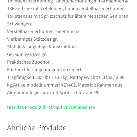
Toilettensitzerhöhung Toilettenerhöhung mit Armlehnen &
Schwangere
136 kg Tragkraft & 4 Beinen, höhenverstellbarer erhöhter
Menge
Toilettensitz mit Spritzschutz für ältere Menschen Senioren
Schwangere
Verstellbarer erhöhter Toilettensitz
Vierbeiniges Stützdesign
Stabile & langlebige Konstruktion
Geräumiges Design
Praktisches Zubehör
Für feuchte Umgebungen konzipiert
Tragfähigkeit: 300 lbs / 136 kg, Nettogewicht: 6,3 lbs / 2,86
kg,Artikelmodellnummer: XZY401, Material: Rahmen aus
Aluminiumlegierung und Spritzschutz aus PP
Hier das Produkt direkt auf VEVOR ansehen
Ähnliche Produkte