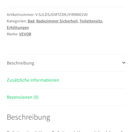
mit
Armlehnen
Artikelnummer:
V-SJLDSJGMTZDKJYIRM001V0
Kategorien:
Bad
,
Badezimmer Sicherheit
,
Toilettensitz-
&
Erhöhungen
136
Marke:
VEVOR
kg
Tragkraft
&
4
Beschreibung
Beinen,
höhenverstellbarer
Zusätzliche Informationen
erhöhter
Toilettensitz
mit
Rezensionen (0)
Spritzschutz
für
Beschreibung
ältere
Menschen
Senioren