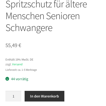
Spritzschutz für ältere
Menschen Senioren
Schwangere
55,49
€
Enthält 19% MwSt. DE
zzgl.
Versand
Lieferzeit: ca. 1-5 Werktage
44 vorrätig
VEVOR
In den Warenkorb
Toilettensitzerhöhung
Toilettenerhöhung