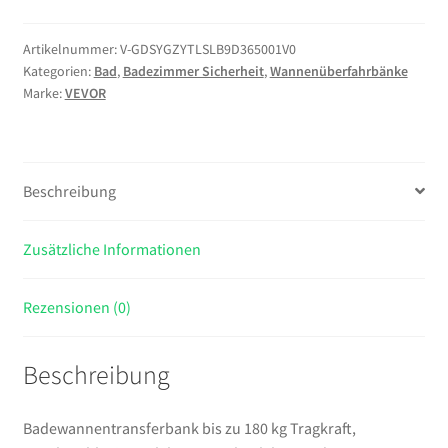
zu
180
Artikelnummer:
V-GDSYGZYTLSLB9D365001V0
Kategorien:
Bad
,
Badezimmer Sicherheit
,
Wannenüberfahrbänke
kg
Marke:
VEVOR
Tragkraft,
Duschstuhl
mit
Armlehnen,
Beschreibung
Rückenlehne
und
Vorhangschlitz,
Zusätzliche Informationen
Höhenverstellbarer
Badewannensitz
Rezensionen (0)
für
Senioren
Beschreibung
und
Menschen
mit
Badewannentransferbank bis zu 180 kg Tragkraft,
Behinderung