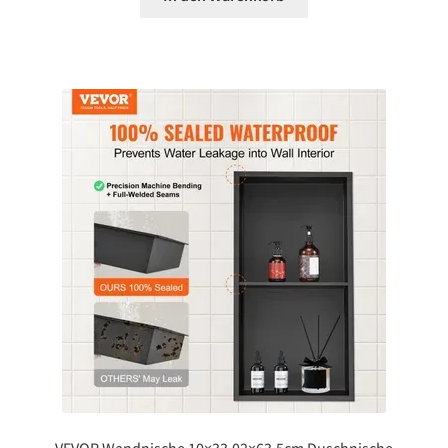
VEVOR Wandnische 10×33,02×63,5cm Duschnische