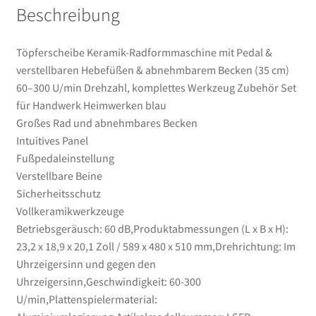
Beschreibung
komplettes
Werkzeug
Zubehör
Töpferscheibe Keramik-Radformmaschine mit Pedal &
Set
verstellbaren Hebefüßen & abnehmbarem Becken (35 cm)
für
60–300 U/min Drehzahl, komplettes Werkzeug Zubehör Set
Handwerk
für Handwerk Heimwerken blau
Heimwerken
Großes Rad und abnehmbares Becken
blau
Intuitives Panel
Menge
Fußpedaleinstellung
Verstellbare Beine
Sicherheitsschutz
Vollkeramikwerkzeuge
Betriebsgeräusch: 60 dB,Produktabmessungen (L x B x H):
23,2 x 18,9 x 20,1 Zoll / 589 x 480 x 510 mm,Drehrichtung: Im
Uhrzeigersinn und gegen den
Uhrzeigersinn,Geschwindigkeit: 60-300
U/min,Plattenspielermaterial: