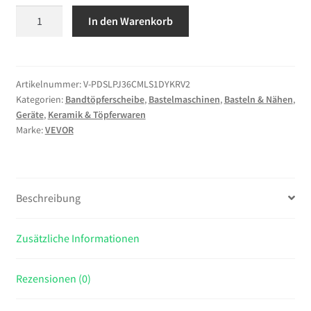
VEVOR
In den Warenkorb
Töpferscheibe
Keramik-
Radformmaschine
mit
Artikelnummer:
V-PDSLPJ36CMLS1DYKRV2
Kategorien:
Bandtöpferscheibe
,
Bastelmaschinen
,
Basteln & Nähen
,
Pedal
Geräte
,
Keramik & Töpferwaren
&
Marke:
VEVOR
verstellbaren
Hebefüßen
&
abnehmbarem
Beschreibung
Becken
(35
Zusätzliche Informationen
cm)
60–
300
Rezensionen (0)
U/min
Drehzahl,