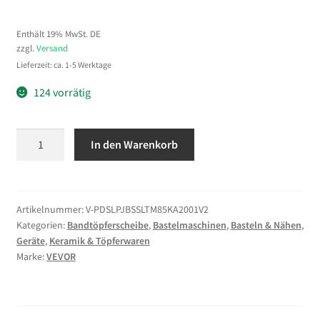
Enthält 19% MwSt. DE
zzgl.
Versand
Lieferzeit: ca. 1-5 Werktage
124 vorrätig
VEVOR
In den Warenkorb
Töpferscheibe
Elektrisch
450
W,
Artikelnummer:
V-PDSLPJBSSLTM85KA2001V2
Kategorien:
Bandtöpferscheibe
,
Bastelmaschinen
,
Basteln & Nähen
,
Töpferdrehmaschine
Geräte
,
Keramik & Töpferwaren
28
Marke:
VEVOR
cm
Drehteller
(Aluminium),
Töpfermaschine