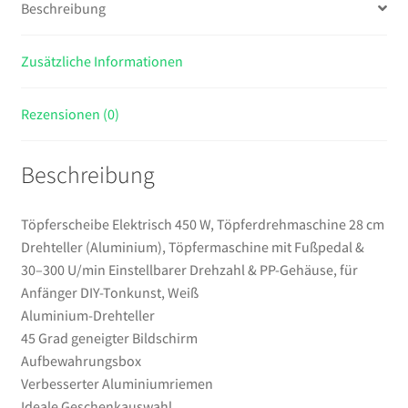
Beschreibung
mit
Fußpedal
Zusätzliche Informationen
&
30–
300
Rezensionen (0)
U/min
Einstellbarer
Beschreibung
Drehzahl
&
PP-
Töpferscheibe Elektrisch 450 W, Töpferdrehmaschine 28 cm
Gehäuse,
Drehteller (Aluminium), Töpfermaschine mit Fußpedal &
für
30–300 U/min Einstellbarer Drehzahl & PP-Gehäuse, für
Anfänger
Anfänger DIY-Tonkunst, Weiß
DIY-
Aluminium-Drehteller
Tonkunst,
45 Grad geneigter Bildschirm
Weiß
Aufbewahrungsbox
Menge
Verbesserter Aluminiumriemen
Ideale Geschenkauswahl