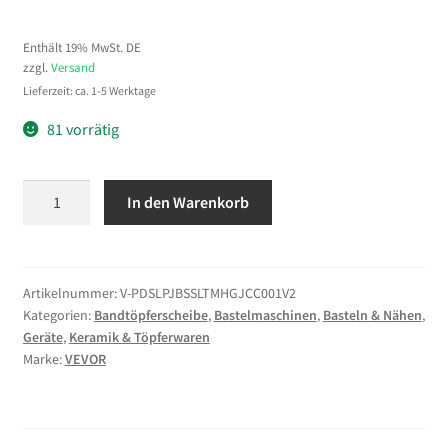
Enthält 19% MwSt. DE
zzgl.
Versand
Lieferzeit: ca. 1-5 Werktage
81 vorrätig
VEVOR
In den Warenkorb
Töpferscheibe
Elektrisch
450
W,
Artikelnummer:
V-PDSLPJBSSLTMHGJCC001V2
Kategorien:
Bandtöpferscheibe
,
Bastelmaschinen
,
Basteln & Nähen
,
Töpferdrehmaschine
Geräte
,
Keramik & Töpferwaren
28
Marke:
VEVOR
/
36
cm
Drehteller,