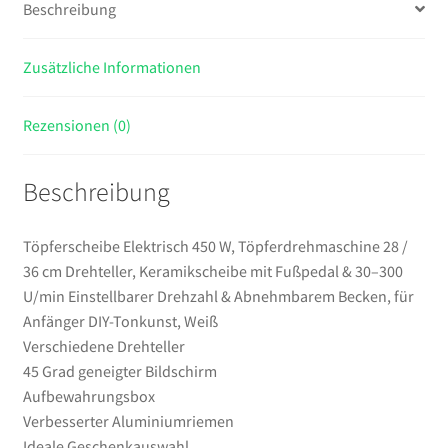
Beschreibung
Keramikscheibe
mit
Zusätzliche Informationen
Fußpedal
&
30–
Rezensionen (0)
300
U/min
Beschreibung
Einstellbarer
Drehzahl
&
Töpferscheibe Elektrisch 450 W, Töpferdrehmaschine 28 /
Abnehmbarem
36 cm Drehteller, Keramikscheibe mit Fußpedal & 30–300
Becken,
U/min Einstellbarer Drehzahl & Abnehmbarem Becken, für
für
Anfänger DIY-Tonkunst, Weiß
Anfänger
Verschiedene Drehteller
DIY-
45 Grad geneigter Bildschirm
Tonkunst,
Aufbewahrungsbox
Weiß
Verbesserter Aluminiumriemen
Menge
Ideale Geschenkauswahl