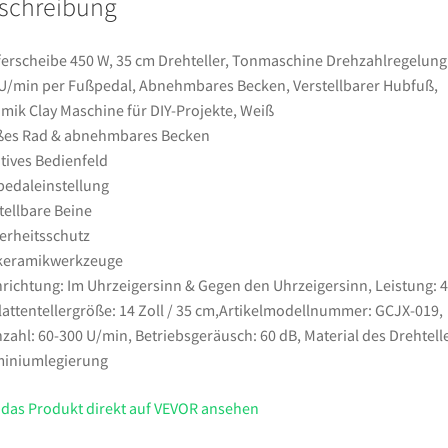
schreibung
U/min
per
Fußpedal,
erscheibe 450 W, 35 cm Drehteller, Tonmaschine Drehzahlregelung
Abnehmbares
U/min per Fußpedal, Abnehmbares Becken, Verstellbarer Hubfuß,
Becken,
mik Clay Maschine für DIY-Projekte, Weiß
Verstellbarer
ßes Rad & abnehmbares Becken
Hubfuß,
itives Bedienfeld
Keramik
edaleinstellung
Clay
tellbare Beine
Maschine
erheitsschutz
für
lkeramikwerkzeuge
DIY-
richtung: Im Uhrzeigersinn & Gegen den Uhrzeigersinn, Leistung: 
Projekte,
lattentellergröße: 14 Zoll / 35 cm,Artikelmodellnummer: GCJX-019,
Weiß
zahl: 60-300 U/min, Betriebsgeräusch: 60 dB, Material des Drehtelle
Menge
miniumlegierung
 das Produkt direkt auf VEVOR ansehen