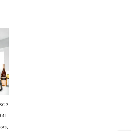
 SC-3
 4 L
bors,