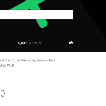
0,00
€
0 Artikel
e 450 W, 35 cm Drehteller, Tonmaschine
ekte, Weiß
50