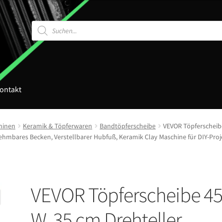
Products
search
ontakt
hinen
Keramik & Töpferwaren
Bandtöpferscheibe
VEVOR Töpferscheib
mbares Becken, Verstellbarer Hubfuß, Keramik Clay Maschine für DIY-Proj
VEVOR Töpferscheibe 4
W, 35 cm Drehteller,