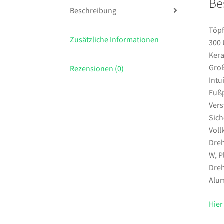
Be
Beschreibung
Töpf
Zusätzliche Informationen
300 
Kera
Gro
Rezensionen (0)
Intu
Fußp
Vers
Sich
Vol
Dreh
W, P
Dreh
Alu
Hier