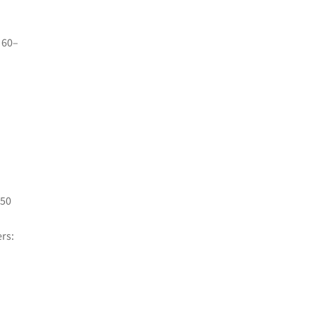
 60–
450
rs: