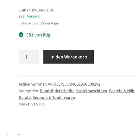
Enthält 19% MwSt. DE
zzgl.
Versand
Lieferzeit: ca. 1-5 Werktage
381 vorrätig
VEVOR
In den Warenkorb
Töpferscheibe
450
W,
35
Artikelnummer:
V-PDSLPJ36CMBSL9JGJ002V2
Kategorien:
Bandtöpferscheibe
,
Bastelmaschinen
,
Basteln & Näh
cm
Geräte
,
Keramik & Töpferwaren
Drehteller,
Marke:
VEVOR
Tonmaschine
Drehzahlregelung
60–
300