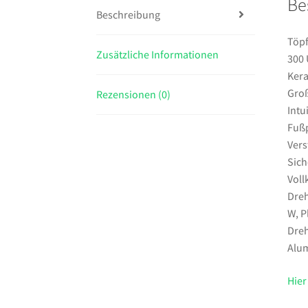
Be
Beschreibung
Töpf
Zusätzliche Informationen
300 
Kera
Gro
Rezensionen (0)
Intu
Fußp
Vers
Sich
Vol
Dreh
W, P
Dreh
Alu
Hier