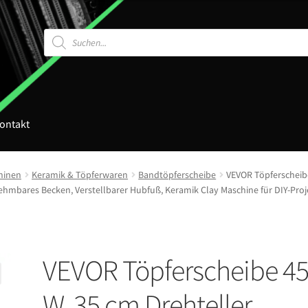
Products
search
ontakt
hinen
Keramik & Töpferwaren
Bandtöpferscheibe
VEVOR Töpferscheib
mbares Becken, Verstellbarer Hubfuß, Keramik Clay Maschine für DIY-Proj
VEVOR Töpferscheibe 4
W, 35 cm Drehteller,