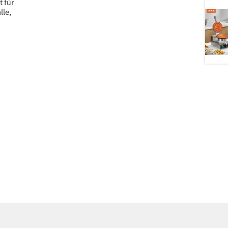
 für
lle,