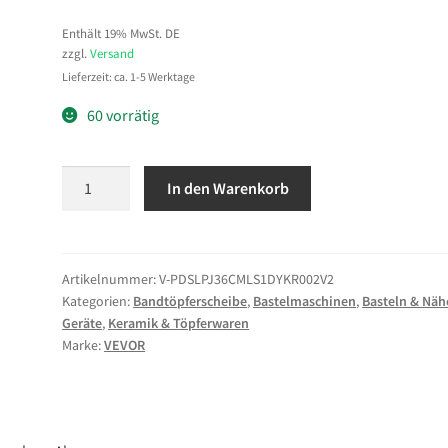
Enthält 19% MwSt. DE
zzgl.
Versand
Lieferzeit: ca. 1-5 Werktage
60 vorrätig
VEVOR
In den Warenkorb
Töpferscheibe
450
W,
35
Artikelnummer:
V-PDSLPJ36CMLS1DYKR002V2
Kategorien:
Bandtöpferscheibe
,
Bastelmaschinen
,
Basteln & Näh
cm
Geräte
,
Keramik & Töpferwaren
Drehteller,
Marke:
VEVOR
Tonmaschine
Drehzahlregelung
60–
300