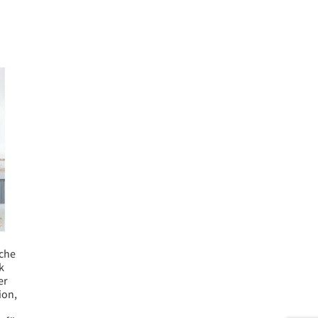
che
k
er
ion,