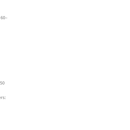
 60–
450
rs: