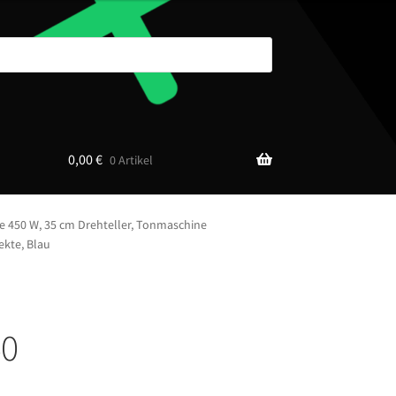
0,00
€
0 Artikel
e 450 W, 35 cm Drehteller, Tonmaschine
ekte, Blau
50