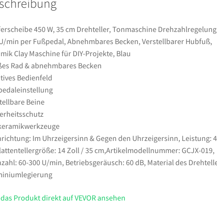
schreibung
U/min
per
Fußpedal,
erscheibe 450 W, 35 cm Drehteller, Tonmaschine Drehzahlregelung
Abnehmbares
U/min per Fußpedal, Abnehmbares Becken, Verstellbarer Hubfuß,
Becken,
mik Clay Maschine für DIY-Projekte, Blau
Verstellbarer
ßes Rad & abnehmbares Becken
Hubfuß,
itives Bedienfeld
Keramik
edaleinstellung
Clay
tellbare Beine
Maschine
erheitsschutz
für
lkeramikwerkzeuge
DIY-
richtung: Im Uhrzeigersinn & Gegen den Uhrzeigersinn, Leistung: 
Projekte,
lattentellergröße: 14 Zoll / 35 cm,Artikelmodellnummer: GCJX-019,
Blau
zahl: 60-300 U/min, Betriebsgeräusch: 60 dB, Material des Drehtelle
Menge
miniumlegierung
 das Produkt direkt auf VEVOR ansehen