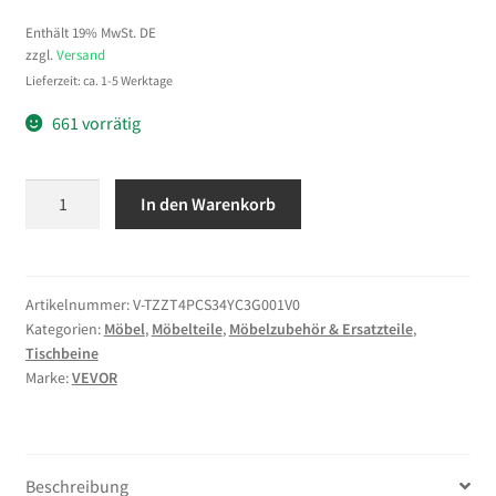
Enthält 19% MwSt. DE
zzgl.
Versand
Lieferzeit: ca. 1-5 Werktage
661 vorrätig
VEVOR
In den Warenkorb
Tischbein
Metall
86,3
cm
Artikelnummer:
V-TZZT4PCS34YC3G001V0
Kategorien:
Möbel
,
Möbelteile
,
Möbelzubehör & Ersatzteile
,
Tischgestell
Tischbeine
Metall
Marke:
VEVOR
Schwarz
4
Stück
Haarnadel
Beschreibung