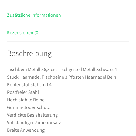
Tischbeine
3
Zusätzliche Informationen
Pfosten
Haarnadel
Bein
Rezensionen (0)
Kohlenstoffstahl
mit
Beschreibung
4
Menge
Tischbein Metall 86,3 cm Tischgestell Metall Schwarz 4
Stück Haarnadel Tischbeine 3 Pfosten Haarnadel Bein
Kohlenstoffstahl mit 4
Rostfreier Stahl
Hoch stabile Beine
Gummi-Bodenschutz
Verdickte Basishalterung
Vollständiger Zubehörsatz
Breite Anwendung